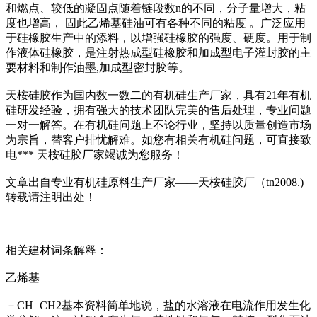
和燃点、较低的凝固点随着链段数n的不同，分子量增大，粘
度也增高， 固此乙烯基硅油可有各种不同的粘度 。广泛应用
于硅橡胶生产中的添料，以增强硅橡胶的强度、硬度。用于制
作液体硅橡胶，是注射热成型硅橡胶和加成型电子灌封胶的主
要材料和制作油墨,加成型密封胶等。
天桉硅胶作为国内数一数二的有机硅生产厂家，具有21年有机
硅研发经验，拥有强大的技术团队完美的售后处理，专业问题
一对一解答。在有机硅问题上不论行业，坚持以质量创造市场
为宗旨，替客户排忧解难。如您有相关有机硅问题，可直接致
电*** 天桉硅胶厂家竭诚为您服务！
文章出自专业有机硅原料生产厂家——天桉硅胶厂（tn2008.)
转载请注明出处！
相关建材词条解释：
乙烯基
－CH=CH2基本资料简单地说，盐的水溶液在电流作用发生化