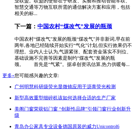
业联盟。联盟的使命在于研发、实验和推动智能车联、
智慧交通等万物互联所需的通信解决方案和应用，包括
相关的标...
下一篇：
中国农村“煤改气”发展的瓶颈
中国农村“煤改气”发展的瓶颈“煤改气”并非新词,早在前
两年,各地已经陆续开始实行“气化”计划,但实行效果仍不
理想。业内人士认为,气源紧张、配套资金落实不到位、
基础设施不完善等因素是制约“煤改气”发展的瓶
颈。 首先是“气紧”。据卓创资讯估算,热力供暖每...
更多»
您可能感兴趣的文章:
广州明慧科研级荧光显微镜应用于沥青荧光检测
新型高效重型细碎机该如何选择合适的生产厂家
美阁门窗荣获铝门窗 “创新性品牌”引领门窗行业创新升
级
青岛办公家具专业设备德国原装的威力Unicontrol6