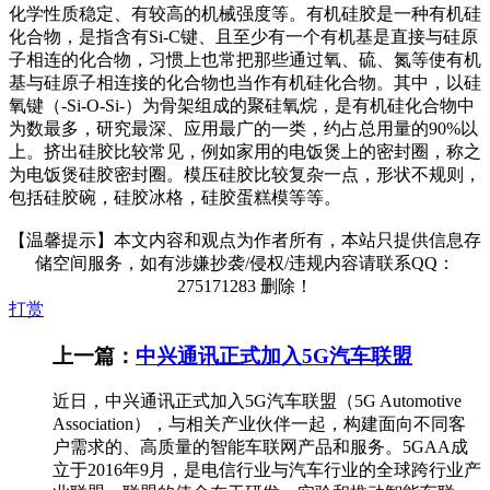
化学性质稳定、有较高的机械强度等。有机硅胶是一种有机硅
化合物，是指含有Si-C键、且至少有一个有机基是直接与硅原
子相连的化合物，习惯上也常把那些通过氧、硫、氮等使有机
基与硅原子相连接的化合物也当作有机硅化合物。其中，以硅
氧键（-Si-O-Si-）为骨架组成的聚硅氧烷，是有机硅化合物中
为数最多，研究最深、应用最广的一类，约占总用量的90%以
上。挤出硅胶比较常见，例如家用的电饭煲上的密封圈，称之
为电饭煲硅胶密封圈。模压硅胶比较复杂一点，形状不规则，
包括硅胶碗，硅胶冰格，硅胶蛋糕模等等。
【温馨提示】本文内容和观点为作者所有，本站只提供信息存
储空间服务，如有涉嫌抄袭/侵权/违规内容请联系QQ：
275171283 删除！
打赏
上一篇：
中兴通讯正式加入5G汽车联盟
近日，中兴通讯正式加入5G汽车联盟（5G Automotive
Association），与相关产业伙伴一起，构建面向不同客
户需求的、高质量的智能车联网产品和服务。5GAA成
立于2016年9月，是电信行业与汽车行业的全球跨行业产