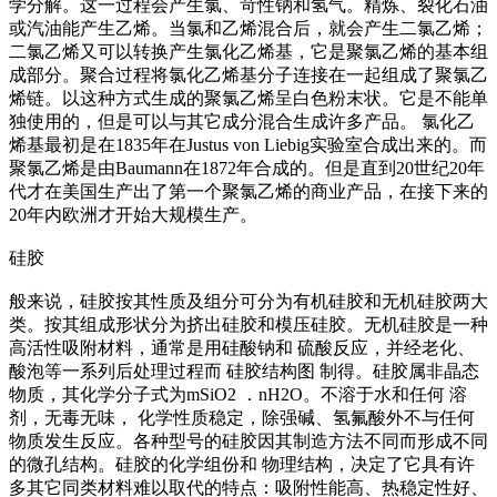
学分解。这一过程会产生氯、苛性钠和氢气。精炼、裂化石油
或汽油能产生乙烯。当氯和乙烯混合后，就会产生二氯乙烯；
二氯乙烯又可以转换产生氯化乙烯基，它是聚氯乙烯的基本组
成部分。聚合过程将氯化乙烯基分子连接在一起组成了聚氯乙
烯链。以这种方式生成的聚氯乙烯呈白色粉末状。它是不能单
独使用的，但是可以与其它成分混合生成许多产品。 氯化乙
烯基最初是在1835年在Justus von Liebig实验室合成出来的。而
聚氯乙烯是由Baumann在1872年合成的。但是直到20世纪20年
代才在美国生产出了第一个聚氯乙烯的商业产品，在接下来的
20年内欧洲才开始大规模生产。
硅胶
般来说，硅胶按其性质及组分可分为有机硅胶和无机硅胶两大
类。按其组成形状分为挤出硅胶和模压硅胶。无机硅胶是一种
高活性吸附材料，通常是用硅酸钠和 硫酸反应，并经老化、
酸泡等一系列后处理过程而 硅胶结构图 制得。硅胶属非晶态
物质，其化学分子式为mSiO2 ．nH2O。不溶于水和任何 溶
剂，无毒无味， 化学性质稳定，除强碱、氢氟酸外不与任何
物质发生反应。各种型号的硅胶因其制造方法不同而形成不同
的微孔结构。硅胶的化学组份和 物理结构，决定了它具有许
多其它同类材料难以取代的特点：吸附性能高、热稳定性好、