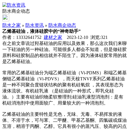
防水商企动态
防水之家
»
防水资讯
»
防水商企动态
乙烯基硅油，液体硅胶中的“神奇助手”
作者：13332641752
建材之家
2023-12-10 浏览:
321
在之前文章说过羟基硅油的应用以及效果，那么这次我们来聊
一下硅油的另一种硅油。可能很多人都会不知道，但是做硅胶
原料和硅胶制品的相信就并不陌生了。因为液体硅胶常用的就
是乙烯基硅油。
常用的乙烯基硅油分为端乙烯基硅油（Vi-PDMS）和端乙烯基
侧链乙烯基硅油（Vi-PDVS），而天桉TNVF系列乙烯基硅油
是一种不同聚合度链状结构的聚有机硅氧烷 ，其表现形态为
液体流状。有机硅乳液 （是硅油的一种形式，即乳化硅
油。）主要有硅油织物柔软整理剂;硅油乳液型消泡剂：是有
机硅消泡剂中使用面较广、用量较大的一种消泡剂。
乙烯基硅油的主要特性是无色，无味、无毒、不易挥发的液
体、不溶于水，可与苯、二甲醚、甲基乙基酮、四氯碳或煤油
互溶，稍溶于丙酮、乙醇。它具有很小的蒸汽压、较高的闪点