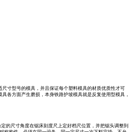
适尺寸型号的模具，并且保证每个塑料模具的材质优质性才可
模具各方面产生磨损，本身铁路护坡模具就是反复使用型模具，
上给定的尺寸角度在锯床刻度尺上定好档尺位置，并把锯头调整到
4)对称构件，必须在同一设备，同一定尺寸一次下料完毕，不允