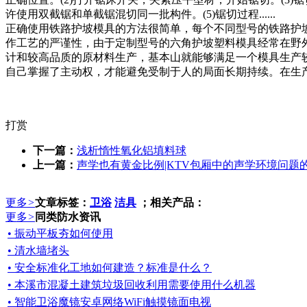
许使用双截锯和单截锯混切同一批构件。(5)锯切过程......
正确使用铁路护坡模具的方法很简单，每个不同型号的铁路护
作工艺的严谨性，由于定制型号的六角护坡塑料模具经常在野
计和较高品质的原材料生产，基本山就能够满足一个模具生产
自己掌握了主动权，才能避免受制于人的局面长期持续。在生
打赏
下一篇：
浅析惰性氧化铝填料球
上一篇：
声学也有黄金比例|KTV包厢中的声学环境问题
更多
>
文章标签：
卫浴
洁具
；相关产品：
更多
>
同类防水资讯
• 振动平板夯如何使用
• 清水墙堵头
• 安全标准化工地如何建造？标准是什么？
• 本溪市混凝土建筑垃圾回收利用需要使用什么机器
• 智能卫浴魔镜安卓网络WiFi触摸镜面电视