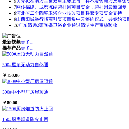
6
贝壳拟在港股主板双重主要上市，将不发售新股及募集
7
网传福建、成都冻结碧桂园项目资金，碧桂园最新回复
8
河北省二个陶瓷卫浴企业技改项目将获专项资金支持
9
山西阳城举行招商引资项目集中云签约仪式，共签约项目
10
广东清远2家陶瓷卫浴企业通过清洁生产审核验收
最新视频
更多...
推荐产品
更多...
500#屋顶无动力自然通
￥150.00
300#中小型厂房屋顶通
￥80.00
150#厨房烟道防火止回