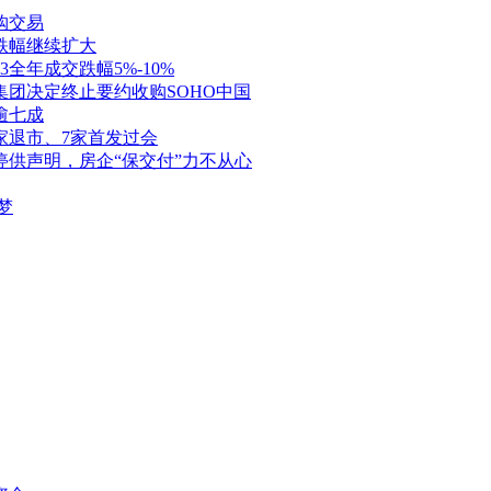
购交易
跌幅继续扩大
全年成交跌幅5%-10%
团决定终止要约收购SOHO中国
逾七成
家退市、7家首发过会
停供声明，房企“保交付”力不从心
梦