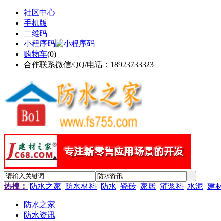
社区中心
手机版
二维码
小程序码
购物车
(
0
)
合作联系微信/QQ/电话：18923733323
热搜：
防水之家
防水材料
防水
瓷砖
家居
灌浆料
水泥
建
防水之家
防水资讯