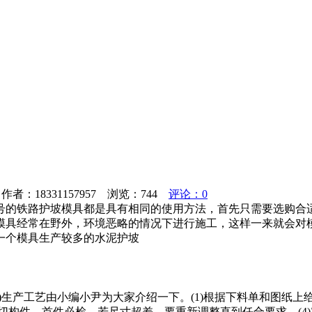
者：18331157957 浏览：
744
评论：0
号的铁路护坡模具都是具有相同的使用方法，首先只需要选购合
模具经常在野外，环境恶略的情况下进行施工，这样一来就会对
一个模具生产较多的水泥护坡
分)生产工艺由小编小尹为大家介绍一下。(1)根据下料单和图纸
)锯切构件，首件必检，若尺寸超差，要重新调整直到任合要求。(