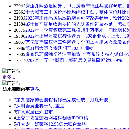
2394
1
房企并购热度回升，11月房地产行业共披露46笔并
2266
2
十大城市二手房价环比均继续下跌，整体房价环比
2193
3
2023年末商品房供应微增且刚需改善参半，预计2023
2158
4
鉴于目前满足收购要约的先决条件进展不足，黑石集
2087
5
2022年一季度酒店完工规模超千万平米，同比增长
1980
6
2022年上半年家居行业盘点：5家企业成功上市、2
1905
7
万亿资产滞压停工烂尾盘，全国15省超50楼盘发布
1798
8
第31届大运会将延期至2023年举办
1760
9
多奇乐环保油切洗洁宝加盟 全面系统支持点燃创业
1751
10
2022年“五一”期间13城新房交易量降幅达65.9%
更多...
防水商圈内事
更多...
1
第九届家博会展馆装修已完成七成，月底开展
2
深圳会展业将于5月重启
3
荣意家居正式退市
4
上交所恢复萤石网络科创板IPO审核
5
好太太、好莱客12.95亿元联合拿地