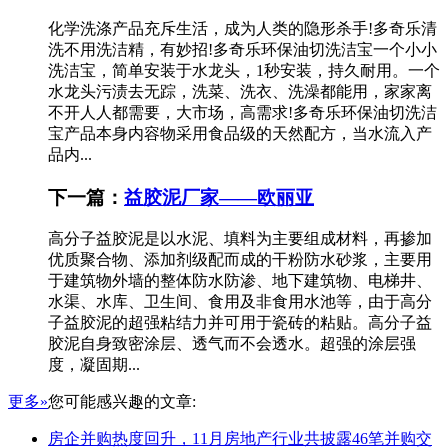
化学洗涤产品充斥生活，成为人类的隐形杀手!多奇乐清
洗不用洗洁精，有妙招!多奇乐环保油切洗洁宝一个小小
洗洁宝，简单安装于水龙头，1秒安装，持久耐用。一个
水龙头污渍去无踪，洗菜、洗衣、洗澡都能用，家家离
不开人人都需要，大市场，高需求!多奇乐环保油切洗洁
宝产品本身内容物采用食品级的天然配方，当水流入产
品内...
下一篇：
益胶泥厂家——欧丽亚
高分子益胶泥是以水泥、填料为主要组成材料，再掺加
优质聚合物、添加剂级配而成的干粉防水砂浆，主要用
于建筑物外墙的整体防水防渗、地下建筑物、电梯井、
水渠、水库、卫生间、食用及非食用水池等，由于高分
子益胶泥的超强粘结力并可用于瓷砖的粘贴。高分子益
胶泥自身致密涂层、透气而不会透水。超强的涂层强
度，凝固期...
更多»
您可能感兴趣的文章:
房企并购热度回升，11月房地产行业共披露46笔并购交