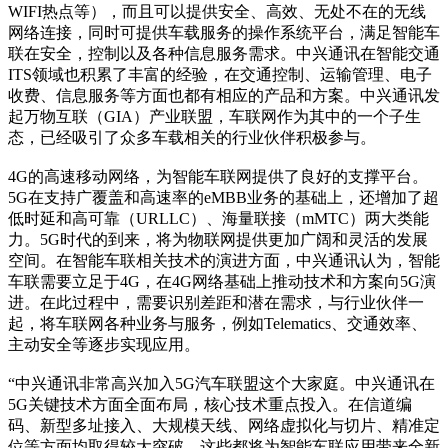
WIFI热点等），而且可以提供安全、高效、无处不在的无线
网络连接，同时可提供车载服务的操作系统平台，满足智能车
联在安全，控制以及各种信息服务需求。中兴通讯在智能交通
ITS领域也积累了丰富的经验，在交通控制、运输管理、电子
收费、信息服务等方面也都有相应的产品和方案。中兴通讯发
起万物互联（GIA）产业联盟，车联网作为其中的一个子生
态，已经吸引了众多车载相关的行业伙伴积极参与。
4G的高速移动网络，为智能车联网提供了良好的支撑平台。
5G在支持广覆盖和高速率的eMBB业务的基础上，还增加了超
低时延和高可靠（URLLC）、海量联接（mMTC）两大类能
力。5G时代的到来，将为物联网提供更加广阔和灵活的发展
空间。在智能车联相关技术的演进方面，中兴通讯认为，智能
车联需要立足于4G，在4G网络基础上推动技术和方案向5G演
进。在此过程中，需要识别差距和潜在需求，与行业伙伴一
起，将车联网各种业务与服务，例如Telematics、交通效率、
主动安全等逐步实现应用。
“中兴通讯非常高兴加入5G汽车联盟这个大家庭。中兴通讯在
5G关键技术方面全面布局，核心技术重点投入。在信道编
码、新型多址接入、大规模天线、网络虚拟化与切片、精准定
位等方面均取得较大突破，这些都将为智能车联应用带来全新