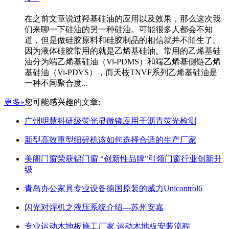
在之前文章说过羟基硅油的应用以及效果，那么这次我
们来聊一下硅油的另一种硅油。可能很多人都会不知
道，但是做硅胶原料和硅胶制品的相信就并不陌生了。
因为液体硅胶常用的就是乙烯基硅油。常用的乙烯基硅
油分为端乙烯基硅油（Vi-PDMS）和端乙烯基侧链乙烯
基硅油（Vi-PDVS），而天桉TNVF系列乙烯基硅油是
一种不同聚合度...
更多»
您可能感兴趣的文章:
广州明慧科研级荧光显微镜应用于沥青荧光检测
新型高效重型细碎机该如何选择合适的生产厂家
美阁门窗荣获铝门窗 “创新性品牌”引领门窗行业创新升
级
青岛办公家具专业设备德国原装的威力Unicontrol6
闪光对焊机之液压系统介绍—苏州安嘉
专业运动木地板施工厂家 运动木地板安装流程