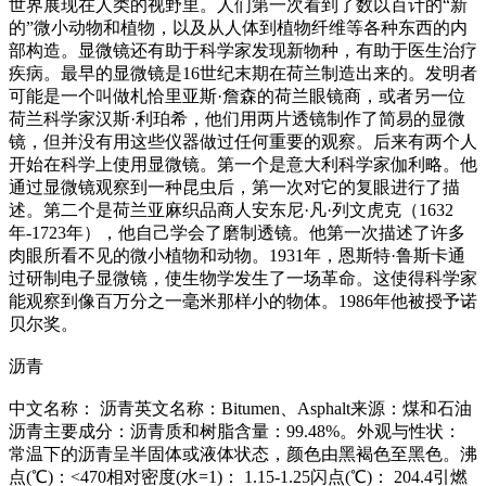
世界展现在人类的视野里。人们第一次看到了数以百计的“新
的”微小动物和植物，以及从人体到植物纤维等各种东西的内
部构造。显微镜还有助于科学家发现新物种，有助于医生治疗
疾病。最早的显微镜是16世纪末期在荷兰制造出来的。发明者
可能是一个叫做札恰里亚斯·詹森的荷兰眼镜商，或者另一位
荷兰科学家汉斯·利珀希，他们用两片透镜制作了简易的显微
镜，但并没有用这些仪器做过任何重要的观察。后来有两个人
开始在科学上使用显微镜。第一个是意大利科学家伽利略。他
通过显微镜观察到一种昆虫后，第一次对它的复眼进行了描
述。第二个是荷兰亚麻织品商人安东尼·凡·列文虎克（1632
年-1723年），他自己学会了磨制透镜。他第一次描述了许多
肉眼所看不见的微小植物和动物。1931年，恩斯特·鲁斯卡通
过研制电子显微镜，使生物学发生了一场革命。这使得科学家
能观察到像百万分之一毫米那样小的物体。1986年他被授予诺
贝尔奖。
沥青
中文名称： 沥青英文名称：Bitumen、Asphalt来源：煤和石油
沥青主要成分：沥青质和树脂含量：99.48%。外观与性状：
常温下的沥青呈半固体或液体状态，颜色由黑褐色至黑色。沸
点(℃)：<470相对密度(水=1)： 1.15-1.25闪点(℃)： 204.4引燃