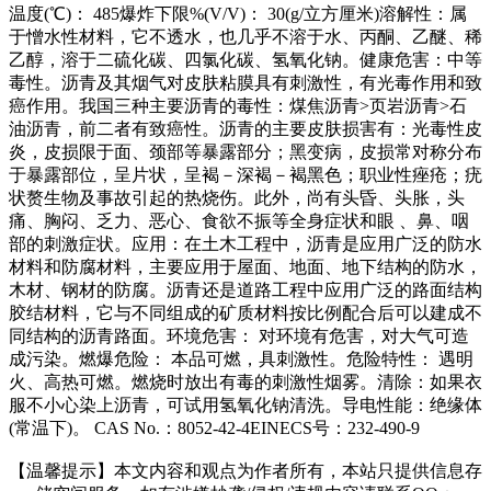
温度(℃)： 485爆炸下限%(V/V)： 30(g/立方厘米)溶解性：属
于憎水性材料，它不透水，也几乎不溶于水、丙酮、乙醚、稀
乙醇，溶于二硫化碳、四氯化碳、氢氧化钠。健康危害：中等
毒性。沥青及其烟气对皮肤粘膜具有刺激性，有光毒作用和致
癌作用。我国三种主要沥青的毒性：煤焦沥青>页岩沥青>石
油沥青，前二者有致癌性。沥青的主要皮肤损害有：光毒性皮
炎，皮损限于面、颈部等暴露部分；黑变病，皮损常对称分布
于暴露部位，呈片状，呈褐－深褐－褐黑色；职业性痤疮；疣
状赘生物及事故引起的热烧伤。此外，尚有头昏、头胀，头
痛、胸闷、乏力、恶心、食欲不振等全身症状和眼 、鼻、咽
部的刺激症状。应用：在土木工程中，沥青是应用广泛的防水
材料和防腐材料，主要应用于屋面、地面、地下结构的防水，
木材、钢材的防腐。沥青还是道路工程中应用广泛的路面结构
胶结材料，它与不同组成的矿质材料按比例配合后可以建成不
同结构的沥青路面。环境危害： 对环境有危害，对大气可造
成污染。燃爆危险： 本品可燃，具刺激性。危险特性： 遇明
火、高热可燃。燃烧时放出有毒的刺激性烟雾。清除：如果衣
服不小心染上沥青，可试用氢氧化钠清洗。导电性能：绝缘体
(常温下)。 CAS No.：8052-42-4EINECS号：232-490-9
【温馨提示】本文内容和观点为作者所有，本站只提供信息存