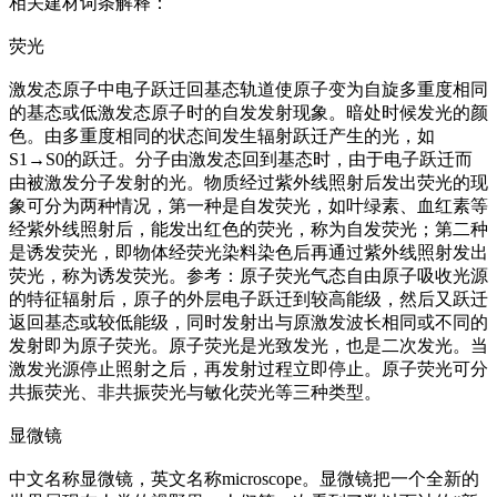
相关建材词条解释：
荧光
激发态原子中电子跃迁回基态轨道使原子变为自旋多重度相同
的基态或低激发态原子时的自发发射现象。暗处时候发光的颜
色。由多重度相同的状态间发生辐射跃迁产生的光，如
S1→S0的跃迁。分子由激发态回到基态时，由于电子跃迁而
由被激发分子发射的光。物质经过紫外线照射后发出荧光的现
象可分为两种情况，第一种是自发荧光，如叶绿素、血红素等
经紫外线照射后，能发出红色的荧光，称为自发荧光；第二种
是诱发荧光，即物体经荧光染料染色后再通过紫外线照射发出
荧光，称为诱发荧光。参考：原子荧光气态自由原子吸收光源
的特征辐射后，原子的外层电子跃迁到较高能级，然后又跃迁
返回基态或较低能级，同时发射出与原激发波长相同或不同的
发射即为原子荧光。原子荧光是光致发光，也是二次发光。当
激发光源停止照射之后，再发射过程立即停止。原子荧光可分
共振荧光、非共振荧光与敏化荧光等三种类型。
显微镜
中文名称显微镜，英文名称microscope。显微镜把一个全新的