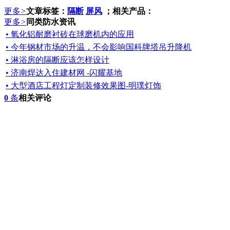
更多
>
文章标签：
隔断
屏风
；相关产品：
更多
>
同类防水资讯
• 氧化铝耐磨衬砖在球磨机内的应用
• 今年钢材市场的升温，不会影响国科牌塔吊升降机
• 淋浴房的隔断应该怎样设计
• 济南焊达入住建材网 -闪耀基地
• 大型酒店工程灯定制装修效果图-明璞灯饰
0
条
相关评论