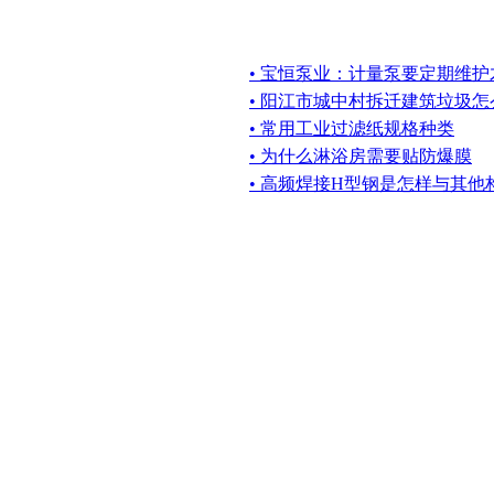
• 宝恒泵业：计量泵要定期维
• 阳江市城中村拆迁建筑垃圾
• 常用工业过滤纸规格种类
• 为什么淋浴房需要贴防爆膜
• 高频焊接H型钢是怎样与其他