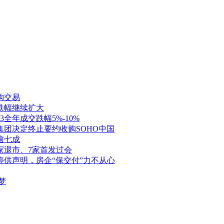
购交易
跌幅继续扩大
全年成交跌幅5%-10%
团决定终止要约收购SOHO中国
逾七成
家退市、7家首发过会
停供声明，房企“保交付”力不从心
梦