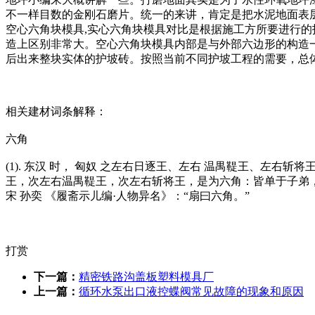
不一样目数的金刚石磨片。统一的来讲，肯定是把水泥地面表层的浮
空心六角块模具,实心六角块模具对比是根据施工方所要进行
造上区别非常大。空心六角块模具内部是与外部六边形的构造
后出来整块实体的护坡砖。按照当前不同护坡工程的需要，总
相关建材词条解释：
六角
(1). 东汉 时， 匈奴 之左右日逐王、左右 温禺鞮王、左右
王，次左右温禺鞮王，次左右斩将王，是为六角：皆单于子弟，次
宋 孙奕 《履斋示儿编·人物异名》：“扇曰六角。”
打赏
下一篇：
精密铁路沟盖板塑料模具厂
上一篇：
循环水泵出口液控蝶阀常见故障的现象和原因