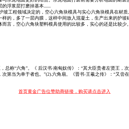
浆层打磨掉基本......
的护坡工程领域决定的，空心六角块模具与实心六角块模具在材质
一样的，多了一层内膜，这样中间放入混凝土，生产出来的护坡
体而言，空心六角块塑料模具使用的比较多，实心的还是比较少
斩将王，总称“六角”。《 后汉书·南匈奴传》：“其大臣贵者左贤
第当为单于者也。”(2).六角扇。《晋书·王羲之传》：“又尝
首页黄金广告位赞助商链接，购买请点击进入