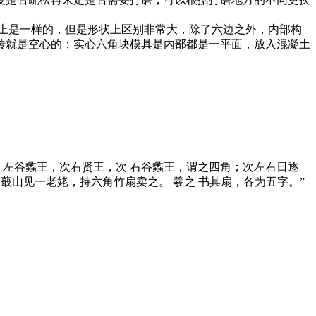
上是一样的，但是形状上区别非常大，除了六边之外，内部构
砖就是空心的；实心六角块模具是内部都是一平面，放入混凝土
。
王，次 左谷蠡王，次右贤王，次 右谷蠡王，谓之四角；次左右日逐
在蕺山见一老姥，持六角竹扇卖之。 羲之 书其扇，各为五字。”