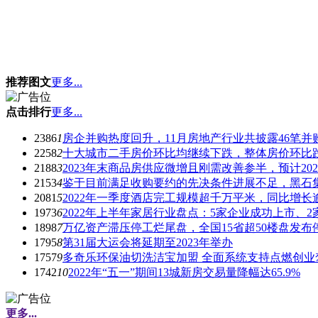
推荐图文
更多...
点击排行
更多...
2386
1
房企并购热度回升，11月房地产行业共披露46笔并
2258
2
十大城市二手房价环比均继续下跌，整体房价环比
2188
3
2023年末商品房供应微增且刚需改善参半，预计2023
2153
4
鉴于目前满足收购要约的先决条件进展不足，黑石集
2081
5
2022年一季度酒店完工规模超千万平米，同比增长
1973
6
2022年上半年家居行业盘点：5家企业成功上市、2
1898
7
万亿资产滞压停工烂尾盘，全国15省超50楼盘发布
1795
8
第31届大运会将延期至2023年举办
1757
9
多奇乐环保油切洗洁宝加盟 全面系统支持点燃创业
1742
10
2022年“五一”期间13城新房交易量降幅达65.9%
更多...