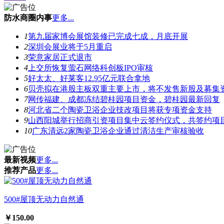
防水商圈内事
更多...
1
第九届家博会展馆装修已完成七成，月底开展
2
深圳会展业将于5月重启
3
荣意家居正式退市
4
上交所恢复萤石网络科创板IPO审核
5
好太太、好莱客12.95亿元联合拿地
6
贝壳拟在港股主板双重主要上市，将不发售新股及募集
7
网传福建、成都冻结碧桂园项目资金，碧桂园最新回复
8
河北省二个陶瓷卫浴企业技改项目将获专项资金支持
9
山西阳城举行招商引资项目集中云签约仪式，共签约项目
10
广东清远2家陶瓷卫浴企业通过清洁生产审核验收
最新视频
更多...
推荐产品
更多...
500#屋顶无动力自然通
￥150.00