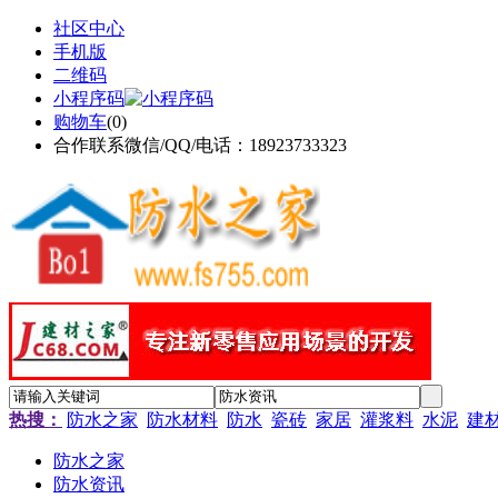
社区中心
手机版
二维码
小程序码
购物车
(
0
)
合作联系微信/QQ/电话：18923733323
热搜：
防水之家
防水材料
防水
瓷砖
家居
灌浆料
水泥
建
防水之家
防水资讯