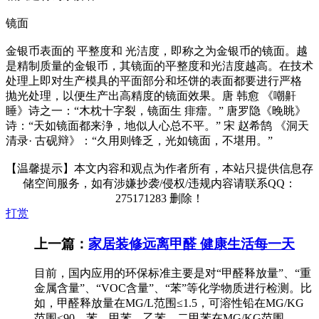
镜面
金银币表面的 平整度和 光洁度，即称之为金银币的镜面。越
是精制质量的金银币，其镜面的平整度和光洁度越高。在技术
处理上即对生产模具的平面部分和坯饼的表面都要进行严格
抛光处理，以便生产出高精度的镜面效果。唐 韩愈 《嘲鼾
睡》诗之一：“木枕十字裂，镜面生 痱癗。” 唐罗隐《晚眺》
诗：“天如镜面都来浄，地似人心总不平。” 宋 赵希鹄 《洞天
清录· 古砚辩》：“久用则锋乏，光如镜面，不堪用。”
【温馨提示】本文内容和观点为作者所有，本站只提供信息存
储空间服务，如有涉嫌抄袭/侵权/违规内容请联系QQ：
275171283 删除！
打赏
上一篇：
家居装修远离甲醛 健康生活每一天
目前，国内应用的环保标准主要是对“甲醛释放量”、“重
金属含量”、“VOC含量”、“苯”等化学物质进行检测。比
如，甲醛释放量在MG/L范围≤1.5，可溶性铅在MG/KG
范围≤90，苯、甲苯、乙苯、二甲苯在MG/KG范围