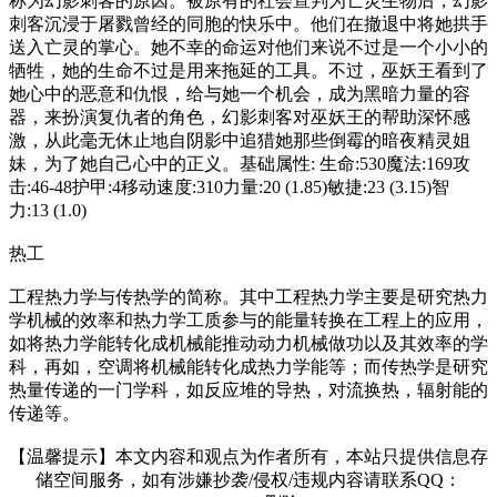
称为幻影刺客的原因。被原有的社会宣判为亡灵生物后，幻影
刺客沉浸于屠戮曾经的同胞的快乐中。他们在撤退中将她拱手
送入亡灵的掌心。她不幸的命运对他们来说不过是一个小小的
牺牲，她的生命不过是用来拖延的工具。不过，巫妖王看到了
她心中的恶意和仇恨，给与她一个机会，成为黑暗力量的容
器，来扮演复仇者的角色，幻影刺客对巫妖王的帮助深怀感
激，从此毫无休止地自阴影中追猎她那些倒霉的暗夜精灵姐
妹，为了她自己心中的正义。基础属性: 生命:530魔法:169攻
击:46-48护甲:4移动速度:310力量:20 (1.85)敏捷:23 (3.15)智
力:13 (1.0)
热工
工程热力学与传热学的简称。其中工程热力学主要是研究热力
学机械的效率和热力学工质参与的能量转换在工程上的应用，
如将热力学能转化成机械能推动动力机械做功以及其效率的学
科，再如，空调将机械能转化成热力学能等；而传热学是研究
热量传递的一门学科，如反应堆的导热，对流换热，辐射能的
传递等。
【温馨提示】本文内容和观点为作者所有，本站只提供信息存
储空间服务，如有涉嫌抄袭/侵权/违规内容请联系QQ：