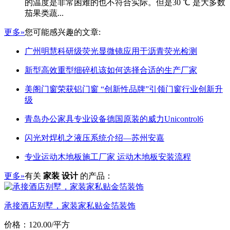
的温度是非常困难的也不符合实际。但是30 ℃ 是大多数
茄果类蔬...
更多»
您可能感兴趣的文章:
广州明慧科研级荧光显微镜应用于沥青荧光检测
新型高效重型细碎机该如何选择合适的生产厂家
美阁门窗荣获铝门窗 “创新性品牌”引领门窗行业创新升
级
青岛办公家具专业设备德国原装的威力Unicontrol6
闪光对焊机之液压系统介绍—苏州安嘉
专业运动木地板施工厂家 运动木地板安装流程
更多»
有关
家装 设计
的产品：
承接酒店别墅，家装家私贴金箔装饰
价格：120.00/平方