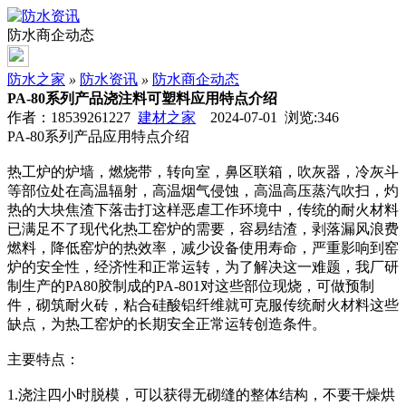
防水商企动态
防水之家
»
防水资讯
»
防水商企动态
PA-80系列产品浇注料可塑料应用特点介绍
作者：18539261227
建材之家
2024-07-01 浏览:
346
PA-80系列产品应用特点介绍
热工炉的炉墙，燃烧带，转向室，鼻区联箱，吹灰器，冷灰斗
等部位处在高温辐射，高温烟气侵蚀，高温高压蒸汽吹扫，灼
热的大块焦渣下落击打这样恶虐工作环境中，传统的耐火材料
已满足不了现代化热工窑炉的需要，容易结渣，剥落漏风浪费
燃料，降低窑炉的热效率，减少设备使用寿命，严重影响到窑
炉的安全性，经济性和正常运转，为了解决这一难题，我厂研
制生产的PA80胶制成的PA-801对这些部位现烧，可做预制
件，砌筑耐火砖，粘合硅酸铝纤维就可克服传统耐火材料这些
缺点，为热工窑炉的长期安全正常运转创造条件。
主要特点：
1.浇注四小时脱模，可以获得无砌缝的整体结构，不要干燥烘