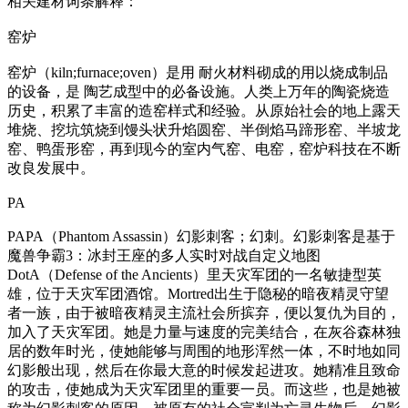
相关建材词条解释：
窑炉
窑炉（kiln;furnace;oven）是用 耐火材料砌成的用以烧成制品
的设备，是 陶艺成型中的必备设施。人类上万年的陶瓷烧造
历史，积累了丰富的造窑样式和经验。从原始社会的地上露天
堆烧、挖坑筑烧到馒头状升焰圆窑、半倒焰马蹄形窑、半坡龙
窑、鸭蛋形窑，再到现今的室内气窑、电窑，窑炉科技在不断
改良发展中。
PA
PAPA（Phantom Assassin）幻影刺客；幻刺。幻影刺客是基于
魔兽争霸3：冰封王座的多人实时对战自定义地图
DotA（Defense of the Ancients）里天灾军团的一名敏捷型英
雄，位于天灾军团酒馆。Mortred出生于隐秘的暗夜精灵守望
者一族，由于被暗夜精灵主流社会所摈弃，便以复仇为目的，
加入了天灾军团。她是力量与速度的完美结合，在灰谷森林独
居的数年时光，使她能够与周围的地形浑然一体，不时地如同
幻影般出现，然后在你最大意的时候发起进攻。她精准且致命
的攻击，使她成为天灾军团里的重要一员。而这些，也是她被