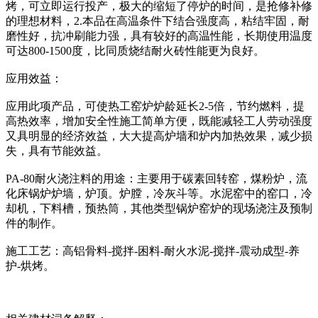
烤，可立即运行投产，极大的缩短了停炉的时间，是抢修补修
的理想材料，2.本品在高温条件下结合强度高，粘结牢固，耐
磨性好，抗冲刷能力强，具有较好的高温性能，长期使用温度
可达800-1500度，比同质烧结耐火砖性能更为良好。
应用效益：
应用此项产品，可使热工窑炉炉龄延长2-5倍，节约燃料，提
高热效率，增加安全性施工简单方便，既能减轻工人劳动强度
又具明显的经济效益，大大提高炉墙和炉内加热效果，减少损
失，具有节能效益。
PA-80耐火浇注料的用途：主要用于碳素回转窑，煤粉炉，流
化床锅炉炉墙，炉顶。炉膛，冷灰斗等。水泥窑中的窑口，冷
却机，下料槽，预热筒，其他类型锅炉窑炉的现场浇注及预制
件的制作。
施工工艺：高铝骨料-搅拌-困料-耐火水泥-搅拌-震动成型-养
护-烘烤。