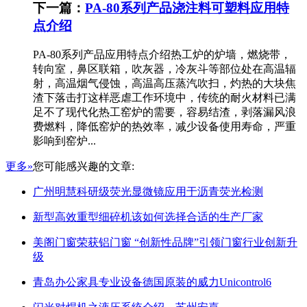
下一篇：
PA-80系列产品浇注料可塑料应用特
点介绍
PA-80系列产品应用特点介绍热工炉的炉墙，燃烧带，
转向室，鼻区联箱，吹灰器，冷灰斗等部位处在高温辐
射，高温烟气侵蚀，高温高压蒸汽吹扫，灼热的大块焦
渣下落击打这样恶虐工作环境中，传统的耐火材料已满
足不了现代化热工窑炉的需要，容易结渣，剥落漏风浪
费燃料，降低窑炉的热效率，减少设备使用寿命，严重
影响到窑炉...
更多»
您可能感兴趣的文章:
广州明慧科研级荧光显微镜应用于沥青荧光检测
新型高效重型细碎机该如何选择合适的生产厂家
美阁门窗荣获铝门窗 “创新性品牌”引领门窗行业创新升
级
青岛办公家具专业设备德国原装的威力Unicontrol6