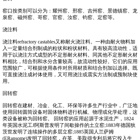
窑口按类别可以分为：耀州窑、邢窑、吉州窑、景德镇窑、龙
泉窑、磁州窑、哥窑、官窑、汝窑、钧窑、定窑等。
浇注料
浇注料refractory castables又称耐火浇注料。一种由耐火物料加
入一定量结合剂制成的粒状和粉状材料。具有较高流动性，适
用于以浇注方式成型的不定形耐火材料。同其他不定形耐火材
料相比，结合剂和水分含量较高，故流动性较好。它们的应用
范围较广，可根据使用条件对所用材质和结合剂加以选择。既
可直接浇注成衬体使用，又可用浇注或震实方法制成预制块使
用。
回转窑
回转窑在建材、冶金、化工、环保等许多生产行业中，广泛地
使用回转圆筒设备对固体物料进行机械、物理或化学处理，这
类设备被称为回转窑。 回转窑的应用起源于水泥生产，1824
年英国水泥工J阿斯普发明了间歇操作的土立窑;1883年德国狄
茨世发明了连续操作的多层立窑;1885英国人兰萨姆
(ERansome)发明了回转窑，在英、美取得专利后将它投入生