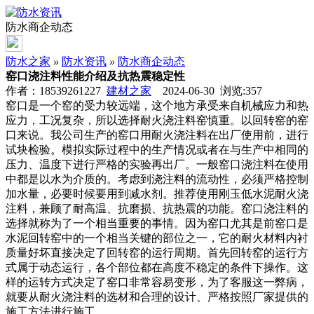
防水商企动态
防水之家
»
防水资讯
»
防水商企动态
窑口浇注料性能介绍及抗热震稳定性
作者：18539261227
建材之家
2024-06-30 浏览:
357
窑口是一个窑的受力较远端，这个地方承受来自机械应力和热
应力，工况复杂，所以选择耐火浇注料窑慎重。以回转窑的窑
口来说。我公司生产的窑口用耐火浇注料在出厂使用前，进行
试块检验。模拟实际过程中的生产情况或者在与生产中相同的
压力、温度下进行严格的实验再出厂。一般窑口浇注料在使用
中都是以水为介质的。考虑到浇注料的流动性，必须严格控制
加水量，必要时候要用到减水剂。推荐使用刚玉低水泥耐火浇
注料，兼顾了耐高温、抗磨损、抗热震的功能。窑口浇注料的
选择就称为了一个相当重要的事情。因为窑口尤其是前窑口是
水泥回转窑中的一个相当关键的部位之一，它的耐火材料内衬
质量好坏直接决定了回转窑的运行周期。首先回转窑的运行方
式属于动态运行，各个部位都在高度不稳定的条件下操作。这
样的运转方式决定了窑口非常容易变形，为了客服这一弊病，
就要从耐火浇注料的选材和合理的设计、严格按照厂家提供的
施工方法进行施工。