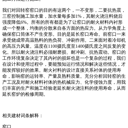
我们对回转窑窑口的目的有这两个，一不变形，二要抗热震，
三窑控制施工加水量，加水量每多加1%，其耐火浇注料烧后
强度降低6%。所有的所有都是为了让窑口的耐火材料内衬形
成一个整体，均衡的分散来自各方面的热应力。从力学角度上
确保窑口筒体不产生变形。目的是延长窑口寿命。前窑口一来
承受烧成带高温熟料的热负荷、冲刷作用。二来面对着冷却机
的高压力风量。温度在1100摄氏度至1400摄氏度之间反复的变
化。所以耐火浇注料必须耐磨损、耐冲刷、抗热震动。窑口的
工作环境复杂决定了其内衬的损坏也是一个复杂的过程，我们
在设计和使用过程中，要能预知运行情况和解决这些情况，才
能发挥较好的效果。耐火衬料的设计直接关系衬体的使用寿
命，影响窑的运转率、产量及熟料质量。充分分析回转窑的生
产工况及对耐火材料衬体的热机械应力、化学侵蚀力度，用我
们丰富的生产和施工经验老延长耐火浇注料的使用寿命，从而
延长窑炉的检修周期。
相关建材词条解释：
窑口