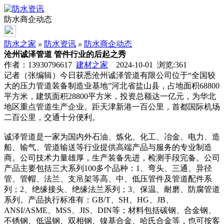
防水商企动态
防水之家
»
防水资讯
»
防水商企动态
沧州诚泽管道 管件行业的后起之秀
作者：13930796617
建材之家
2024-10-01 浏览:
361
记者（张编辑）今日获悉沧州诚泽管道有限公司位于“全国较
大的压力管道装备制造业基地”河北省盐山县，占地面积68800
平方米，建筑面积28800平方米，投资总额达一亿元，为华北
地区重点管道生产企业。距天津新港一百公里，首都国际机场
二百公里，交通十分便利。
诚泽管道是一家为国内外石油、炼化、化工、冶金、电力、造
船、输气、管道输送等行业提供高端产品与服务的专业制造
商。公司技术力量雄厚，生产装备先进，检测手段完备。公司
产品主要包括三大系列100多个品种：1、弯头、三通、异径
管、管帽、法兰、支吊架等高、中、低压管件及管道配件系
列；2、绝缘接头、绝缘法兰系列；3、保温、耐磨、防腐管道
系列。产品执行标准有：GB/T、SH、HG、JB、
ANSI/ASME、MSS、JIS、DIN等；材料包括碳钢、合金钢、
不锈钢、低温钢、双相钢、镍基合金、哈氏合金等，也可按客