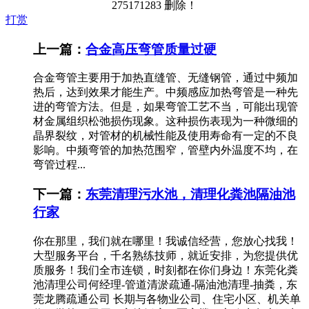
275171283 删除！
打赏
上一篇：
合金高压弯管质量过硬
合金弯管主要用于加热直缝管、无缝钢管，通过中频加
热后，达到效果才能生产。中频感应加热弯管是一种先
进的弯管方法。但是，如果弯管工艺不当，可能出现管
材金属组织松弛损伤现象。这种损伤表现为一种微细的
晶界裂纹，对管材的机械性能及使用寿命有一定的不良
影响。中频弯管的加热范围窄，管壁内外温度不均，在
弯管过程...
下一篇：
东莞清理污水池，清理化粪池隔油池
行家
你在那里，我们就在哪里！我诚信经营，您放心找我！
大型服务平台，千名熟练技师，就近安排，为您提供优
质服务！我们全市连锁，时刻都在你们身边！东莞化粪
池清理公司何经理-管道清淤疏通-隔油池清理-抽粪，东
莞龙腾疏通公司 长期与各物业公司、住宅小区、机关单