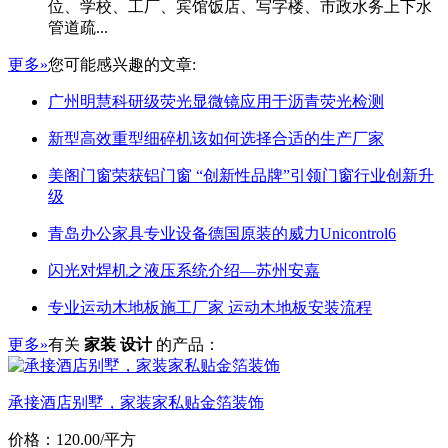
位、学校、工厂、宾馆饭店、写字楼、市政水务上下水
管道疏...
更多»
您可能感兴趣的文章:
广州明慧科研级荧光显微镜应用于沥青荧光检测
新型高效重型细碎机该如何选择合适的生产厂家
美阁门窗荣获铝门窗 “创新性品牌”引领门窗行业创新升
级
青岛办公家具专业设备德国原装的威力Unicontrol6
闪光对焊机之液压系统介绍—苏州安嘉
专业运动木地板施工厂家 运动木地板安装流程
更多»
有关
家装 设计
的产品：
承接酒店别墅，家装家私贴金箔装饰
价格：120.00/平方