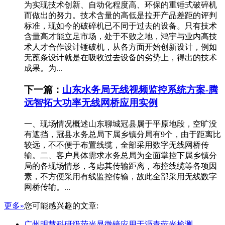
为实现技术创新、自动化程度高、环保的重锤式破碎机
而做出的努力。技术含量的高低是拉开产品差距的评判
标准，现如今的破碎机已不同于过去的设备。只有技术
含量高才能立足市场，处于不败之地，鸿宇与业内高技
术人才合作设计锤破机，从各方面开始创新设计，例如
无蓖条设计就是在吸收过去设备的劣势上，得出的技术
成果。为...
下一篇：
山东水务局无线视频监控系统方案-腾
远智拓大功率无线网桥应用实例
一、现场情况概述山东聊城冠县属于平原地段，空旷没
有遮挡，冠县水务总局下属乡镇分局有9个，由于距离比
较远，不不便于布置线缆，全部采用数字无线网桥传
输。二、客户具体需求水务总局为全面掌控下属乡镇分
局的各现场情形，考虑其传输距离，布控线缆等各项因
素，不方便采用有线监控传输，故此全部采用无线数字
网桥传输。...
更多»
您可能感兴趣的文章:
广州明慧科研级荧光显微镜应用于沥青荧光检测