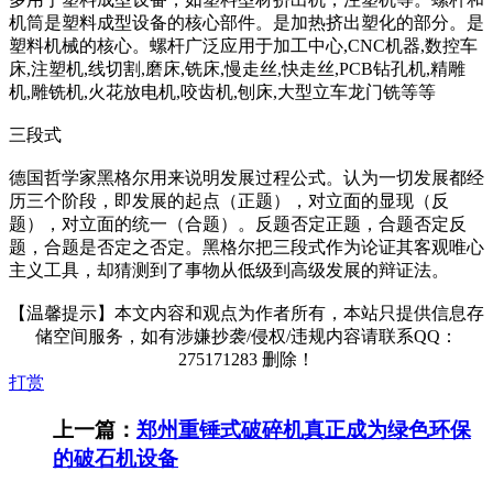
机筒是塑料成型设备的核心部件。是加热挤出塑化的部分。是
塑料机械的核心。螺杆广泛应用于加工中心,CNC机器,数控车
床,注塑机,线切割,磨床,铣床,慢走丝,快走丝,PCB钻孔机,精雕
机,雕铣机,火花放电机,咬齿机,刨床,大型立车龙门铣等等
三段式
德国哲学家黑格尔用来说明发展过程公式。认为一切发展都经
历三个阶段，即发展的起点（正题），对立面的显现（反
题），对立面的统一（合题）。反题否定正题，合题否定反
题，合题是否定之否定。黑格尔把三段式作为论证其客观唯心
主义工具，却猜测到了事物从低级到高级发展的辩证法。
【温馨提示】本文内容和观点为作者所有，本站只提供信息存
储空间服务，如有涉嫌抄袭/侵权/违规内容请联系QQ：
275171283 删除！
打赏
上一篇：
郑州重锤式破碎机真正成为绿色环保
的破石机设备