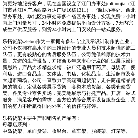
为更好地服务客户，现在全国设立了江门办事处jmlthuojia（江
门市蓬江区广场西路万达广场16栋1311）、佛山办事处、西北
部办事处、华北区办事处等多个省区办事处，实现免费12小时
内上门测量尺寸，24小时内免费提供平面设计方案，7天内完
成生产供应服务，到货24小时内上门安装的一站式服务。
乐拓货架szletuo作为一家拥有多年专业展示设计制作的企业，
公司不仅拥有高水平的三维设计的专业人员和技术超强的施工
队伍，更有较贴心的售后服务队伍，公司凭借雄厚的技术力
量，先进的生产设备，并结合多年来潜心研发的商业展示设计
新思路，产品力求精益求精，被广泛适用于药店、母婴店、便
利店、进口食品店、文体店、书店、化妆品店、生活超市及各
大超市商场。公司一直致力于高端商超货架，走在商超精品货
架的前沿，定做各类展示货架，各类木质货架、各类仓储货
架、各类专业零售卖场，完美地展示与衬托产品。开店一站式
服务，满足客户的需求，全方位的综合展示设备服务企业，我
们的努力不断赢得国内外客户的信任与好评。
乐拓货架主要生产和销售的产品有：
母婴店系列：
中岛货架、单面货架、收银台、童车架、服装架、灯箱等。