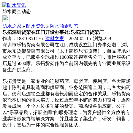
防水商企动态
防水之家
»
防水资讯
»
防水商企动态
乐拓深圳货架在江门开设办事处:乐拓江门货架厂
作者：18816851176
建材之家
2024-05-15 浏览:
259
深圳市乐拓货架有限公司在江门成功设立江门办事处啦，深圳
市乐拓货架货架有限公司（以下简称乐拓货架），自品牌系列
成立至今，已服务全球超过1000家连锁零售公司，累计服务门
店超过5000家。乐拓货架作为当前国内领先的专业商业展示设
备生产供应商。
乐拓货架是一家专业的连锁药店、母婴店、便利店、各大商场
超市陈列道具制造商和供应商。业务范围遍全国，与各大知药
店、便利店连锁企业都有着长期而稳定的合作关系。乐拓货架
依托本机构的强大实力，经过近些年不懈的努力和奋斗，逐渐
发展成为一个全方位多功能的货架、商场设备供应商。公司
以“乐享品质，拓展空间”的服务理念，为客户提供全方位的专
业卖场形象终端解决方案；并且建立了集生产，研发，销售，
设计，售后为一体的综合性服务团队。