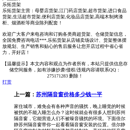
乐拓货架
乐拓货架主营：母婴店货架,江门药店货架,超市货架,进口食品
货架,生活超市货架,便利店货架,化妆品店货架,高端木制烤漆
柜、烟酒柜等商业陈列配套！
欢迎广大客户来电咨询和订购各类商超货架、仓储货架信息，
全国免费咨询电话***.乐拓货架从店铺卖场设计、货架整体摆
放规划、生产销售和贴心的售后服务让您开店过程中省心省
力，开好店！
【温馨提示】本文内容和观点为作者所有，本站只提供信息存
储空间服务，如有涉嫌抄袭/侵权/违规内容请联系QQ：
275171283 删除！
打赏
上一篇：
苏州隔音窗价格多少钱一平
家住城市，难免会有各种声音的骚扰，晚上睡觉的时候
被扰的不能入睡怎么办？这时候就会有很多人想到苏州
隔音窗，它能营造人们不被噪音骚扰的环境。下面倍尔
静苏州隔音窗带你一起看看隔音窗安装的位置。倍尔静