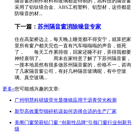
隔音窗的制作材料和玻璃都是特制的，高科技的隔音窗
采用了铝钛镁合金、ABS工程塑料、铝型材，这些都是
防噪音的材...
下一篇：
苏州隔音窗消除噪音专家
住在高架桥边上，每天晚上睡觉都不得安宁，就算把家
里所有窗户都关完也一直有汽车嗡嗡嗡的声音，烦死
了， 每天工作累得很，回家还睡不好，弄得我都要
神经衰弱了。 周末在家特意了解了下苏州隔音窗，
一搜本地居然有很多做苏州隔音窗的，价格不一，咨询
了几家隔音窗公司，有好几种隔音玻璃呢，有中空玻
璃、真空玻璃...
更多»
您可能感兴趣的文章:
广州明慧科研级荧光显微镜应用于沥青荧光检测
新型高效重型细碎机该如何选择合适的生产厂家
美阁门窗荣获铝门窗 “创新性品牌”引领门窗行业创新升
级