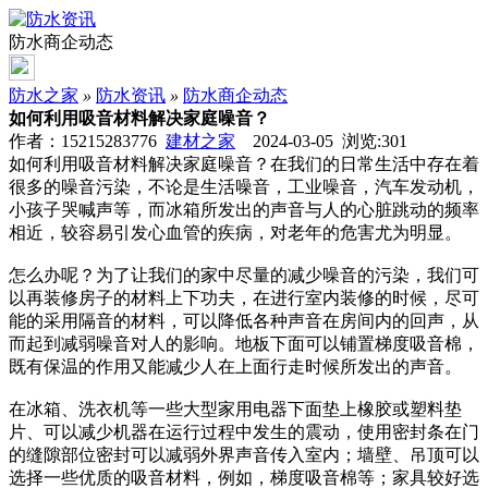
防水商企动态
防水之家
»
防水资讯
»
防水商企动态
如何利用吸音材料解决家庭噪音？
作者：15215283776
建材之家
2024-03-05 浏览:
301
如何利用吸音材料解决家庭噪音？在我们的日常生活中存在着
很多的噪音污染，不论是生活噪音，工业噪音，汽车发动机，
小孩子哭喊声等，而冰箱所发出的声音与人的心脏跳动的频率
相近，较容易引发心血管的疾病，对老年的危害尤为明显。
怎么办呢？为了让我们的家中尽量的减少噪音的污染，我们可
以再装修房子的材料上下功夫，在进行室内装修的时候，尽可
能的采用隔音的材料，可以降低各种声音在房间内的回声，从
而起到减弱噪音对人的影响。地板下面可以铺置梯度吸音棉，
既有保温的作用又能减少人在上面行走时候所发出的声音。
在冰箱、洗衣机等一些大型家用电器下面垫上橡胶或塑料垫
片、可以减少机器在运行过程中发生的震动，使用密封条在门
的缝隙部位密封可以减弱外界声音传入室内；墙壁、吊顶可以
选择一些优质的吸音材料，例如，梯度吸音棉等；家具较好选