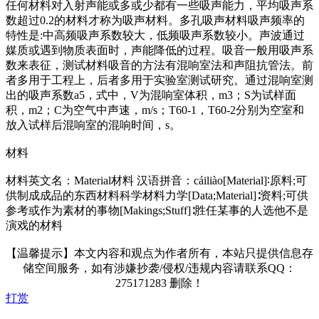
任何材料对入射声能或多或少都有一些吸声能力，平均吸声系
数超过0.2的材料才称为吸声材料。多孔吸声材料吸声频率的
特性是:中高频吸声系数较大，低频吸声系数较小。声波通过
媒质或遇到物质表面时，声能降低的过程。吸音一般用吸声系
数来表征，测试材料吸音的方法有混响室法和声阻抗管法。前
者多用于工程上，后者多用于实验室测试研究。通过混响室测
出的吸声系数a5，式中，V为混响室体积，m3；S为试样面
积，m2；C为空气中声速，m/s；T60-1，T60-2分别为空室和
放入试样后混响室的混响时间，s。
材料
材料英文名：Material材料 汉语拼音：cáiliào[Material]∶原料;可
供制成成品的东西材料科学材料力学[Data;Material]∶资料;可供
参考或作为素材的事物[Makings;Stuff]∶胜任某事的人选他不是
演戏的材料
【温馨提示】本文内容和观点为作者所有，本站只提供信息存
储空间服务，如有涉嫌抄袭/侵权/违规内容请联系QQ：
275171283 删除！
打赏