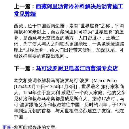
上一篇：
西藏阿里沥青冷补料解决热沥青施工
常见弊端
西藏，位于中国西南边陲，素有“世界屋脊”之称，平均
海拔4000米以上，而西藏阿里则可称为“世界屋脊”的屋
脊，是西藏与天空接近的地方，人口密度小，土地辽
阔，为了使人与人之间联系更加亲密，一条条蜿蜒道路
爬上“世界屋脊”，给人们出行带来便利，加深联系。可
就这样重要的道路出现问...
下一篇：
马可波罗厨卫电器江西曹溪专卖店
本文相关词条解释马可波罗马可·波罗（Marco Polo）
[1254年9月15日~1324年1月8日]，世界著名 旅行家和商
人。1254年生于意大利 威尼斯一个商人家庭。他的父亲
尼科洛和叔叔马泰奥都是威尼斯商人。据称17岁时，马
可·波罗跟随父亲和叔叔前往中国，历时约四年，于1275
年到达元朝的首都，与元世祖忽必烈建立了友谊。他在
中国...
更多»
您可能感兴趣的文章: