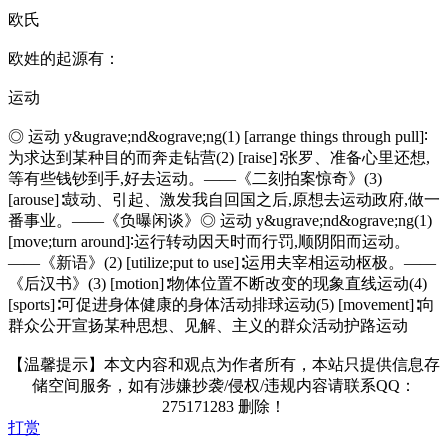
欧氏
欧姓的起源有：
运动
◎ 运动 y&ugrave;nd&ograve;ng(1) [arrange things through pull]∶
为求达到某种目的而奔走钻营(2) [raise]∶张罗、准备心里还想,
等有些钱钞到手,好去运动。——《二刻拍案惊奇》(3)
[arouse]∶鼓动、引起、激发我自回国之后,原想去运动政府,做一
番事业。——《负曝闲谈》◎ 运动 y&ugrave;nd&ograve;ng(1)
[move;turn around]∶运行转动因天时而行罚,顺阴阳而运动。
——《新语》(2) [utilize;put to use]∶运用夫宰相运动枢极。——
《后汉书》(3) [motion]∶物体位置不断改变的现象直线运动(4)
[sports]∶可促进身体健康的身体活动排球运动(5) [movement]∶向
群众公开宣扬某种思想、见解、主义的群众活动护路运动
【温馨提示】本文内容和观点为作者所有，本站只提供信息存
储空间服务，如有涉嫌抄袭/侵权/违规内容请联系QQ：
275171283 删除！
打赏