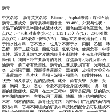
沥青
中文名称： 沥青英文名称：Bitumen、Asphalt来源：煤和石油
沥青主要成分：沥青质和树脂含量：99.48%。外观与性状：
常温下的沥青呈半固体或液体状态，颜色由黑褐色至黑色。沸
点(℃)：<470相对密度(水=1)： 1.15-1.25闪点(℃)： 204.4引燃
温度(℃)： 485爆炸下限%(V/V)： 30(g/立方厘米)溶解性：属
于憎水性材料，它不透水，也几乎不溶于水、丙酮、乙醚、稀
乙醇，溶于二硫化碳、四氯化碳、氢氧化钠。健康危害：中等
毒性。沥青及其烟气对皮肤粘膜具有刺激性，有光毒作用和致
癌作用。我国三种主要沥青的毒性：煤焦沥青>页岩沥青>石
油沥青，前二者有致癌性。沥青的主要皮肤损害有：光毒性皮
炎，皮损限于面、颈部等暴露部分；黑变病，皮损常对称分布
于暴露部位，呈片状，呈褐－深褐－褐黑色；职业性痤疮；疣
状赘生物及事故引起的热烧伤。此外，尚有头昏、头胀，头
痛、胸闷、乏力、恶心、食欲不振等全身症状和眼 、鼻、咽
部的刺激症状。应用：在土木工程中，沥青是应用广泛的防水
材料和防腐材料，主要应用于屋面、地面、地下结构的防水，
木材、钢材的防腐。沥青还是道路工程中应用广泛的路面结构
胶结材料，它与不同组成的矿质材料按比例配合后可以建成不