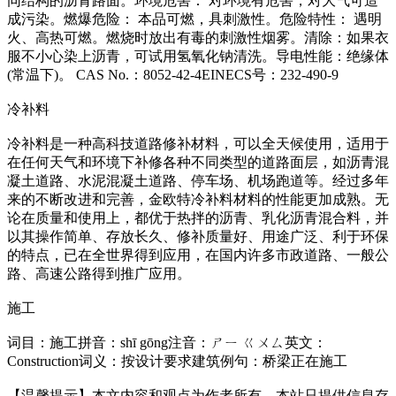
同结构的沥青路面。环境危害： 对环境有危害，对大气可造
成污染。燃爆危险： 本品可燃，具刺激性。危险特性： 遇明
火、高热可燃。燃烧时放出有毒的刺激性烟雾。清除：如果衣
服不小心染上沥青，可试用氢氧化钠清洗。导电性能：绝缘体
(常温下)。 CAS No.：8052-42-4EINECS号：232-490-9
冷补料
冷补料是一种高科技道路修补材料，可以全天候使用，适用于
在任何天气和环境下补修各种不同类型的道路面层，如沥青混
凝土道路、水泥混凝土道路、停车场、机场跑道等。经过多年
来的不断改进和完善，金欧特冷补料材料的性能更加成熟。无
论在质量和使用上，都优于热拌的沥青、乳化沥青混合料，并
以其操作简单、存放长久、修补质量好、用途广泛、利于环保
的特点，已在全世界得到应用，在国内许多市政道路、一般公
路、高速公路得到推广应用。
施工
词目：施工拼音：shī gōng注音：ㄕㄧ ㄍㄨㄙ英文：
Construction词义：按设计要求建筑例句：桥梁正在施工
【温馨提示】本文内容和观点为作者所有，本站只提供信息存