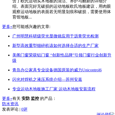
含了欧氏运动实木地板的清洁、养护与翻新的详细介
绍。表面完好无破损的运动地板欧氏地板建议，用肉眼
观察运动地板的表面若无明显划痕和破损，需要使用体
育馆地板...
更多»
您可能感兴趣的文章:
广州明慧科研级荧光显微镜应用于沥青荧光检测
新型高效重型细碎机该如何选择合适的生产厂家
美阁门窗荣获铝门窗 “创新性品牌”引领门窗行业创新升
级
青岛办公家具专业设备德国原装的威力Unicontrol6
闪光对焊机之液压系统介绍—苏州安嘉
专业运动木地板施工厂家 运动木地板安装流程
更多»
有关
安防 监控
的产品：
防水资讯
发表评论 |
0评
评论登陆