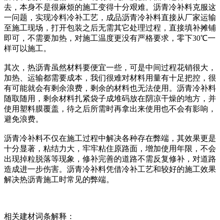
去，本身不是很麻烦的施工变得十分艰难。沥青冷补料克服这
一问题，实现冷料冷补工艺，成品沥青冷补料直接从厂家运输
至施工现场，打开包装之后无需其它处理过程，直接填补摊铺
即可，不需要加热，对施工温度更没有严格要求，零下30℃一
样可以施工。
其次，热沥青虽然材料要便宜一些，可是中间过程花销很大，
加热、运输都需要成本，我们很难对材料用量有十足把控，很
有可能就会有剩余浪费，剩余的材料也无法使用。沥青冷补料
随取随用，剩余材料扎紧袋子成堆码放在阴凉干燥的地方，并
使用塑料膜覆盖，待之后所需时再拿出来使用也不会有影响，
避免浪费。
沥青冷补料不仅在施工过程中解决各种存在弊端，其效果更是
十分显著，粘结力大，牢牢粘住原路面，增加使用年限，不会
出现掉粒脱落等现象，修补完善的道路不需反复修补，对道路
造成进一步伤害。沥青冷补料凭借冷补工艺和较好的施工效果
解决热沥青施工时常见的弊端。
相关建材词条解释：