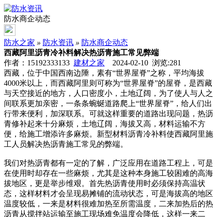
防水商企动态
防水之家
»
防水资讯
»
防水商企动态
西藏阿里沥青冷补料解决热沥青施工常见弊端
作者：15192333133
建材之家
2024-02-10 浏览:
281
西藏，位于中国西南边陲，素有“世界屋脊”之称，平均海拔
4000米以上，而西藏阿里则可称为“世界屋脊”的屋脊，是西藏
与天空接近的地方，人口密度小，土地辽阔，为了使人与人之
间联系更加亲密，一条条蜿蜒道路爬上“世界屋脊”，给人们出
行带来便利，加深联系。可就这样重要的道路出现问题，热沥
青修补起来十分麻烦，土地辽阔，海拔又高，材料运输不方
便，给施工增添许多麻烦。新型材料沥青冷补料使西藏阿里施
工人员解决热沥青施工常见的弊端。
我们对热沥青都有一定的了解，广泛应用在道路工程上，可是
在使用时却存在一些麻烦，尤其是这种本身施工较困难的高海
拔地区，更是举步维艰。首先热沥青使用时必须保持高温状
态，这样材料才会呈现易摊铺的流动状态，可是海拔高的地区
温度较低，一来是材料很难加热至所需温度，二来加热后的热
沥青从搅拌站运输至施工现场难免温度会降低，这样一来二