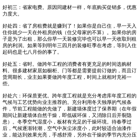
好初三：省家电费。原因同建材一样，年底购买促销多，优惠
力度大。
好处四：省了房租费就是赚到了！如果你是自己住，早一天入
住你就少一天在外租房的钱（住父母家的不算）。如果你的房
子是为了出租，那么你早一天装修完毕也可以早一天收取到租
房的利润。如果等到明年三四月的装修旺季在考虑，等到入住
起码也是七八月份的事了。
好处五：省时。做跨年工程的消费者有更充足的时间选购材
料。很多建材家居如橱柜、门等都是需要提前订做的，而且订
货周期长，业主如果要做跨年度工程，时间上就相对充裕一
些。
好处六：环保质更优。跨年度工程就是充分考虑库年度工程的
气候与工艺优势向业主推荐的。充分利用冬天独厚的气候条
件，节前工程能做的先做了，新建墙体度过了保养期（在年假
期间让新建墙体自然干燥，即低碳环保，又消除日后开裂隐
患）。冬季空气湿度小，板材有充足的干燥环境。待春季过
后，气候逐渐转潮，空气中灰尘浓度小，此时较适合油漆作
业，能达到效果光亮，手感舒滑，另外在干燥的季节内充分压