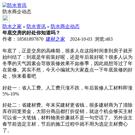
防水商企动态
防水之家
»
防水资讯
»
防水商企动态
年底交房的好处你知道吗？
作者：18581897870
建材之家
2024-10-03 浏览:
483
年底了，正是交房的高峰期，很多人在这段时间拿到房子就开
始纠结了：到底是年前装好呢，还是年后装好呢？很多人认为
冬季的天气因素会导致装修效果不如春季，因此就想等过了年
在装修。其实不然，今天小编就为大家盘点一下年底装修的好
处，快来看看吧
好处一：省人工费。人工费只涨不跌，年后装修人工材料即涨
5%-10%
好处二：省建材费。年末买建材更省钱，很多建材商为了清除
库存回笼资金，大部分商品都打折促销，就这个机会够买主材
可以省一大笔钱，材料物美价廉就不是一句空话了。另外业主
春节前选定主材，节后的施工过程中就不用为选定主材费心
了。