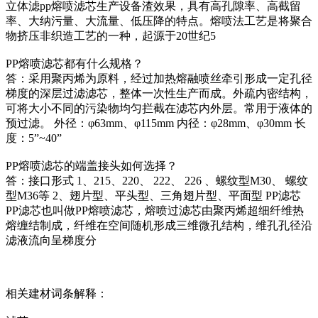
立体滤pp熔喷滤芯生产设备渣效果，具有高孔隙率、高截留
率、大纳污量、大流量、低压降的特点。熔喷法工艺是将聚合
物挤压非织造工艺的一种，起源于20世纪5
PP熔喷滤芯都有什么规格？
答：采用聚丙烯为原料，经过加热熔融喷丝牵引形成一定孔径
梯度的深层过滤滤芯，整体一次性生产而成。外疏内密结构，
可将大小不同的污染物均匀拦截在滤芯内外层。常用于液体的
预过滤。 外径：φ63mm、φ115mm 内径：φ28mm、φ30mm 长
度：5”~40”
PP熔喷滤芯的端盖接头如何选择？
答：接口形式 1、215、220、 222、 226 、螺纹型M30、 螺纹
型M36等 2、翅片型、平头型、三角翅片型、平面型 PP滤芯
PP滤芯也叫做PP熔喷滤芯，熔喷过滤芯由聚丙烯超细纤维热
熔缠结制成，纤维在空间随机形成三维微孔结构，维孔孔径沿
滤液流向呈梯度分
相关建材词条解释：