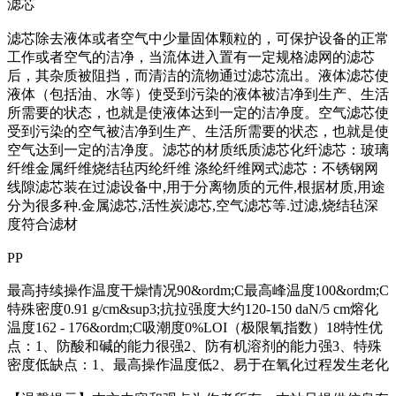
滤芯
滤芯除去液体或者空气中少量固体颗粒的，可保护设备的正常
工作或者空气的洁净，当流体进入置有一定规格滤网的滤芯
后，其杂质被阻挡，而清洁的流物通过滤芯流出。液体滤芯使
液体（包括油、水等）使受到污染的液体被洁净到生产、生活
所需要的状态，也就是使液体达到一定的洁净度。空气滤芯使
受到污染的空气被洁净到生产、生活所需要的状态，也就是使
空气达到一定的洁净度。滤芯的材质纸质滤芯化纤滤芯：玻璃
纤维金属纤维烧结毡丙纶纤维 涤纶纤维网式滤芯：不锈钢网
线隙滤芯装在过滤设备中,用于分离物质的元件,根据材质,用途
分为很多种.金属滤芯,活性炭滤芯,空气滤芯等.过滤,烧结毡深
度符合滤材
PP
最高持续操作温度干燥情况90&ordm;C最高峰温度100&ordm;C
特殊密度0.91 g/cm&sup3;抗拉强度大约120-150 daN/5 cm熔化
温度162 - 176&ordm;C吸潮度0%LOI（极限氧指数）18特性优
点：1、防酸和碱的能力很强2、防有机溶剂的能力强3、特殊
密度低缺点：1、最高操作温度低2、易于在氧化过程发生老化