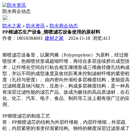
防水商企动态
防水之家
»
防水资讯
»
防水商企动态
PP棉滤芯生产设备_熔喷滤芯设备使用的原材料
作者：18018384693
建材之家
2024-11-18 浏览:
413
熔喷滤芯设备里，以聚丙烯（Polypropylene）为原料，经过熔
喷技术，热熔喷丝形成超细纤维，再结合多层连续挤出成型技
术，让纤维在空间自行粘合相互缠绕形成三维曲径微孔结构成
型，并以不同的成型速度及收丝距离来控制滤材纤维的紧密程
度（孔径与密度）。由内密向外渐松多层梯度结构，更能提高
过滤精度及纳污能力，压差小，构成多层梯度结构，是一种具
有深层过滤性能的滤芯产品。故成为极佳的高品质滤材，在石
化、化工、汽车、电子、食品、制药等工业上都有很广泛的应
用。
PP熔喷滤芯的制造工艺
答：PP熔喷滤芯的结构为外层纤维粗，内层纤维细，外层疏
松，内层紧密的渐变径渐紧结构。独特的梯度深层过滤形成了