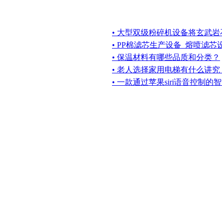
• 大型双级粉碎机设备将玄武
• PP棉滤芯生产设备_熔喷滤
• 保温材料有哪些品质和分类？
• 老人选择家用电梯有什么讲究
• 一款通过苹果siri语音控制的