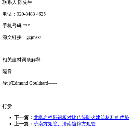
联系人 陈先生
电话：020-8483 4625
手机号码 ***
源文链接：gzjmsx/
相关建材词条解释：
隔音
导演Edmund Coulthard------
打赏
下一篇：
龙飒岩棉彩钢板对比传统防火建筑材料的优势
上一篇：
济南方矩管、济南镀锌方矩管