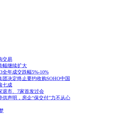
购交易
跌幅继续扩大
全年成交跌幅5%-10%
团决定终止要约收购SOHO中国
逾七成
家退市、7家首发过会
停供声明，房企“保交付”力不从心
梦