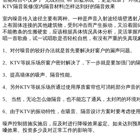
KTV隔音装修|室内隔音材料|怎样达到好的隔音效果
室内噪音传入途径主要有两种。一种是声音入射波经墙壁透射
上有固体连接的其他建筑物，受到冲击而产生振动，又沿着固
不能教条的生搬硬套，应该根据具体情况具体分析，灵活掌握声
唱一首歌曲，试一试唱歌是否轻松自然，有没有严重的失真现
1、对付噪音的较好办法就是首先要解决好窗户的漏声问题。
2、KTV等娱乐场所窗户密封解决了，下一步就是要加强门的
3、提高墙体的吸声、隔音性能。
4、另外KTV等娱乐场所通过使用厚质窗帘也可消耗部分声音
5、 当然，无论怎么做隔音，也不能忘了通风，太封闭的环境
6、由于KTV的振动特性，在吸音、隔音设计方案时要考虑
噪声控制措施实施后，应及时进行降噪效果鉴定。如未达到预
嗓效果、投资多少及对正常工作的影响等。