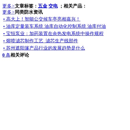
更多
>
文章标签：
五金
交电
；相关产品：
更多
>
同类防水资讯
• 高大上！智能公交候车亭亮相嘉兴！
• 油库定量装车系统 油库自动化控制系统 油库付油
• 宝恒泵业：加药装置在余热发电系统中操作规程
• 熔喷滤芯制作工艺_滤芯生产线部件
• 苏州遮阳篷产品行业的发展趋势是什么
0
条
相关评论