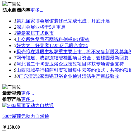
防水商圈内事
更多...
1
第九届家博会展馆装修已完成七成，月底开展
2
深圳会展业将于5月重启
3
荣意家居正式退市
4
上交所恢复萤石网络科创板IPO审核
5
好太太、好莱客12.95亿元联合拿地
6
贝壳拟在港股主板双重主要上市，将不发售新股及募集
7
网传福建、成都冻结碧桂园项目资金，碧桂园最新回复
8
河北省二个陶瓷卫浴企业技改项目将获专项资金支持
9
山西阳城举行招商引资项目集中云签约仪式，共签约项目
10
广东清远2家陶瓷卫浴企业通过清洁生产审核验收
最新视频
更多...
推荐产品
更多...
500#屋顶无动力自然通
￥150.00