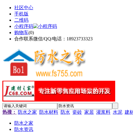
社区中心
手机版
二维码
小程序码
购物车
(
0
)
合作联系微信/QQ/电话：18923733323
热搜：
防水之家
防水材料
防水
瓷砖
家居
灌浆料
水泥
建
防水之家
防水资讯