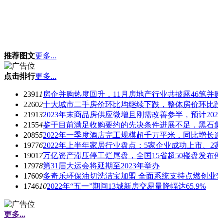
推荐图文
更多...
点击排行
更多...
2391
1
房企并购热度回升，11月房地产行业共披露46笔并
2260
2
十大城市二手房价环比均继续下跌，整体房价环比
2191
3
2023年末商品房供应微增且刚需改善参半，预计2023
2155
4
鉴于目前满足收购要约的先决条件进展不足，黑石集
2085
5
2022年一季度酒店完工规模超千万平米，同比增长
1977
6
2022年上半年家居行业盘点：5家企业成功上市、2
1901
7
万亿资产滞压停工烂尾盘，全国15省超50楼盘发布
1797
8
第31届大运会将延期至2023年举办
1760
9
多奇乐环保油切洗洁宝加盟 全面系统支持点燃创业
1746
10
2022年“五一”期间13城新房交易量降幅达65.9%
更多...