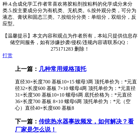
种.4.合成化学工作者常喜欢将胶粘剂按粘料的化学成分来分
类.5.按主要成分分为有机类、无机类。6.按外观分类，可分为
液态、膏状和固态三类。7.按组分分类：单组分，双组分，反
应型。
【温馨提示】本文内容和观点为作者所有，本站只提供信息存
储空间服务，如有涉嫌抄袭/侵权/违规内容请联系QQ：
275171283 删除！
打赏
上一篇：
几种常用规格顶托
直径30×长度700 基板10×15 螺母3两 顶托单价为：*元直
径32×长度600 基板 7×10 螺母4两 顶托单价为：*元直径
31×长度500 基板10×10 螺母6两 底托价格为：*元直径
36×长度700 基板 8×10 螺母6两 顶托单价为：*元（空
心）直径40×长度600 基板8
下一篇：
传统热水器事故频发，如何解决？看
厂家是怎么说！