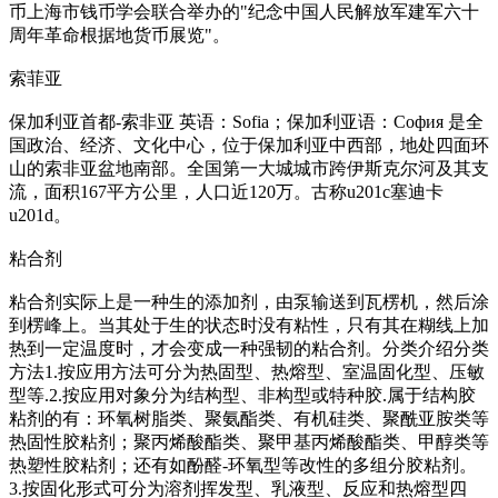
币上海市钱币学会联合举办的"纪念中国人民解放军建军六十
周年革命根据地货币展览"。
索菲亚
保加利亚首都-索非亚 英语：Sofia；保加利亚语：София 是全
国政治、经济、文化中心，位于保加利亚中西部，地处四面环
山的索非亚盆地南部。全国第一大城城市跨伊斯克尔河及其支
流，面积167平方公里，人口近120万。古称u201c塞迪卡
u201d。
粘合剂
粘合剂实际上是一种生的添加剂，由泵输送到瓦楞机，然后涂
到楞峰上。当其处于生的状态时没有粘性，只有其在糊线上加
热到一定温度时，才会变成一种强韧的粘合剂。分类介绍分类
方法1.按应用方法可分为热固型、热熔型、室温固化型、压敏
型等.2.按应用对象分为结构型、非构型或特种胶.属于结构胶
粘剂的有：环氧树脂类、聚氨酯类、有机硅类、聚酰亚胺类等
热固性胶粘剂；聚丙烯酸酯类、聚甲基丙烯酸酯类、甲醇类等
热塑性胶粘剂；还有如酚醛-环氧型等改性的多组分胶粘剂。
3.按固化形式可分为溶剂挥发型、乳液型、反应和热熔型四