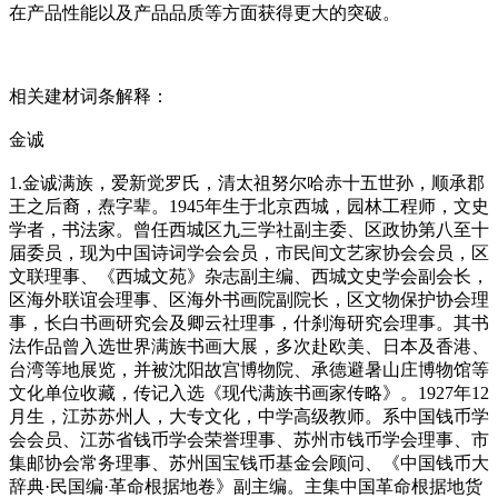
在产品性能以及产品品质等方面获得更大的突破。
相关建材词条解释：
金诚
1.金诚满族，爱新觉罗氏，清太祖努尔哈赤十五世孙，顺承郡
王之后裔，焘字辈。1945年生于北京西城，园林工程师，文史
学者，书法家。曾任西城区九三学社副主委、区政协第八至十
届委员，现为中国诗词学会会员，市民间文艺家协会会员，区
文联理事、《西城文苑》杂志副主编、西城文史学会副会长，
区海外联谊会理事、区海外书画院副院长，区文物保护协会理
事，长白书画研究会及卿云社理事，什刹海研究会理事。其书
法作品曾入选世界满族书画大展，多次赴欧美、日本及香港、
台湾等地展览，并被沈阳故宫博物院、承德避暑山庄博物馆等
文化单位收藏，传记入选《现代满族书画家传略》。1927年12
月生，江苏苏州人，大专文化，中学高级教师。系中国钱币学
会会员、江苏省钱币学会荣誉理事、苏州市钱币学会理事、市
集邮协会常务理事、苏州国宝钱币基金会顾问、《中国钱币大
辞典·民国编·革命根据地卷》副主编。主集中国革命根据地货