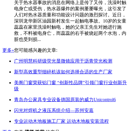
关于热水器事故的消息在网络上是传了又传，洗澡时触
电身亡或受伤，热水器爆炸的案例屡屡曝光，这引发了
人们对热水器质量和功能设计问题的激烈探讨。近日，
深圳龙华新区油园新村发生一起触电事故。10岁的女童
蕊蕊在家里洗澡时触电，她的父亲王先生对她进行施
救，不料被电身亡，而蕊蕊的右手被烧起两个水泡，内
脏也受到损...
更多»
您可能感兴趣的文章:
广州明慧科研级荧光显微镜应用于沥青荧光检测
新型高效重型细碎机该如何选择合适的生产厂家
美阁门窗荣获铝门窗 “创新性品牌”引领门窗行业创新升
级
青岛办公家具专业设备德国原装的威力Unicontrol6
闪光对焊机之液压系统介绍—苏州安嘉
专业运动木地板施工厂家 运动木地板安装流程