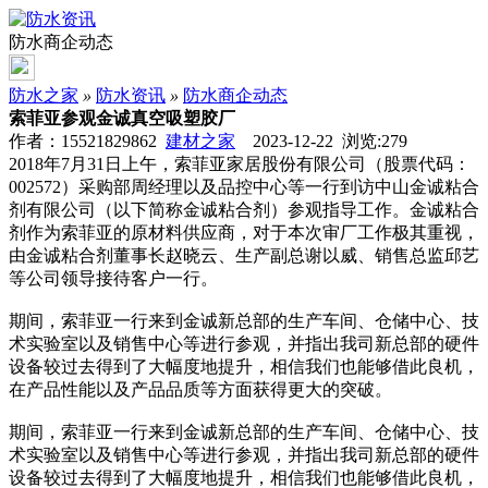
防水商企动态
防水之家
»
防水资讯
»
防水商企动态
索菲亚参观金诚真空吸塑胶厂
作者：15521829862
建材之家
2023-12-22 浏览:
279
2018年7月31日上午，索菲亚家居股份有限公司（股票代码：
002572）采购部周经理以及品控中心等一行到访中山金诚粘合
剂有限公司（以下简称金诚粘合剂）参观指导工作。金诚粘合
剂作为索菲亚的原材料供应商，对于本次审厂工作极其重视，
由金诚粘合剂董事长赵晓云、生产副总谢以威、销售总监邱艺
等公司领导接待客户一行。
期间，索菲亚一行来到金诚新总部的生产车间、仓储中心、技
术实验室以及销售中心等进行参观，并指出我司新总部的硬件
设备较过去得到了大幅度地提升，相信我们也能够借此良机，
在产品性能以及产品品质等方面获得更大的突破。
期间，索菲亚一行来到金诚新总部的生产车间、仓储中心、技
术实验室以及销售中心等进行参观，并指出我司新总部的硬件
设备较过去得到了大幅度地提升，相信我们也能够借此良机，