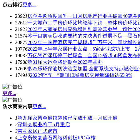
点击排行
更多...
2392
1
房企并购热度回升，11月房地产行业共披露46笔并
2261
2
十大城市二手房价环比均继续下跌，整体房价环比
2192
3
2023年末商品房供应微增且刚需改善参半，预计2023
2157
4
鉴于目前满足收购要约的先决条件进展不足，黑石集
2087
5
2022年一季度酒店完工规模超千万平米，同比增长
1977
6
2022年上半年家居行业盘点：5家企业成功上市、2
1903
7
万亿资产滞压停工烂尾盘，全国15省超50楼盘发布
1798
8
第31届大运会将延期至2023年举办
1760
9
多奇乐环保油切洗洁宝加盟 全面系统支持点燃创业
1749
10
2022年“五一”期间13城新房交易量降幅达65.9%
更多...
防水商圈内事
更多...
1
第九届家博会展馆装修已完成七成，月底开展
2
深圳会展业将于5月重启
3
荣意家居正式退市
4
上交所恢复萤石网络科创板IPO审核