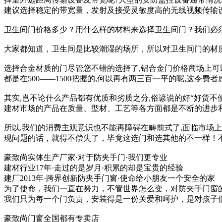
建议选择稳定的带宽量，发射及接受灵敏度高的无线视频传输设备，
卫生间门价格多少？用什么样的材料来选择卫生间门？我们必
大家都知道，卫生间是比较潮湿的场所，所以对卫生间门的材
选择合金材质的门尽管您不错的选择了,铝合金门价格商场上可
都是在500——1500把握的,何以再有两三百一平的呢,这令费者
其实,岂不论什么产品都有优质和劣质之分,俗谚说的好“好货不
建材市场的产品在质量、型材、工艺等各方面都是不断的进步和
所以,我们的消费主观意识也不能再障碍在畴前式了,面临市场
现问题的话，就得不偿失了，毕竟这选门和选其他的不一样！
豪致尚实体生产厂家·对于防夹手门·我们更专业
建材行业17年·走过的是岁月·积累的却是宝贵的经验
建厂2013年·跨界创新防夹手门窗·使命给小朋友一个安全的家
为了使命，我们一直在努力，不管世界怎么变，对防夹手门窗
我们只为每一个门负责，安装得是一份关爱和呵护，是对孩子
豪致尚门窗全国都有专卖店