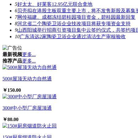
5
好太太、好莱客12.95亿元联合拿地
6
贝壳拟在港股主板双重主要上市，将不发售新股及募集
7
网传福建、成都冻结碧桂园项目资金，碧桂园最新回复
8
河北省二个陶瓷卫浴企业技改项目将获专项资金支持
9
山西阳城举行招商引资项目集中云签约仪式，共签约项目
10
广东清远2家陶瓷卫浴企业通过清洁生产审核验收
最新视频
更多...
推荐产品
更多...
500#屋顶无动力自然通
￥150.00
300#中小型厂房屋顶通
￥80.00
150#厨房烟道防火止回