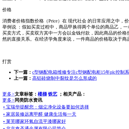
价格
消费者价格指数价格（Price）在 现代社会 的日常应用之
举例说 ：假如买卖过程中，商品甲换得两个单位的商品乙，
买卖方式，买卖双方其中一方会以金钱付款，因此商品的价格
然的直接关系。在经济学角度来说，一件商品的价格取决于商
打赏
下一篇：
c型钢配电箱维修专注c型钢配电柜15年plc控制
上一篇：
高铝砖烧制中裂纹是怎么形成的
更多
>
文章标签：
楼梯
铁艺
；相关产品：
更多
>
同类防水资讯
• 宝瑞华提醒您：烟尘净化设备要如何选择
• 家居装修远离甲醛 健康生活每一天
• 莱芜哪家环氧自流平漆哪家好
• 北京鑫圣通金属有限公司简介