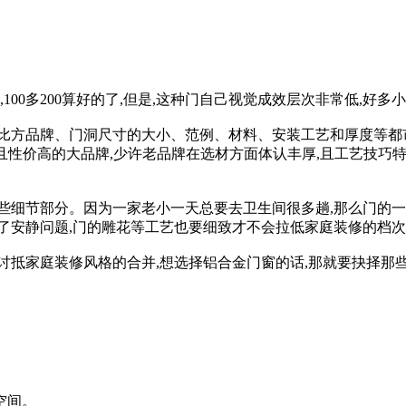
100多200算好的了,但是,这种门自己视觉成效层次非常低,好
比方品牌、门洞尺寸的大小、范例、材料、安装工艺和厚度等都
著名且性价高的大品牌,少许老品牌在选材方面体认丰厚,且工艺技巧
些细节部分。因为一家老小一天总要去卫生间很多趟,那么门的
了安静问题,门的雕花等工艺也要细致才不会拉低家庭装修的档
讨抵家庭装修风格的合并,想选择铝合金门窗的话,那就要抉择那
空间。