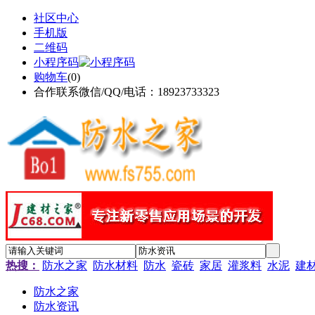
社区中心
手机版
二维码
小程序码
购物车
(
0
)
合作联系微信/QQ/电话：18923733323
热搜：
防水之家
防水材料
防水
瓷砖
家居
灌浆料
水泥
建
防水之家
防水资讯