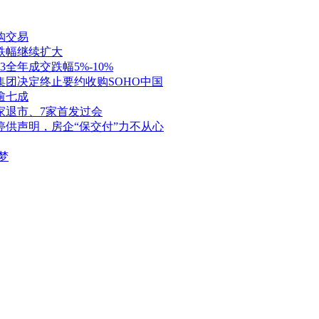
购交易
跌幅继续扩大
全年成交跌幅5%-10%
团决定终止要约收购SOHO中国
逾七成
家退市、7家首发过会
停供声明，房企“保交付”力不从心
梦