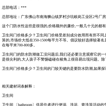
总部电话：***
总部地址：广东佛山市南海狮山镇罗村沙坑岐岗工业区2号厂房
这个门防水性这些是很强的,价格额外的廉价,一般几十元的都有,
卫生间门价格多少？卫生间门价格受差别成分效用而有所不同,
算的,市场价大抵在350-1500每平方不等。倡议较好选择较
在每平米700-800多。
卫生间门的防水防潮做工没问题后,我们还必要注意观察它的一
是很尖利的,大人孩子不警惕磕碰在棱角上很容易出现问题。除
卫生间门价格多少？卫生间的门较关键的是要防水防潮,如果探
相关建材词条解释：
卫生间
卫生间 〔bathroom〕供居住者进行便溺、洗浴、盥洗等活动的