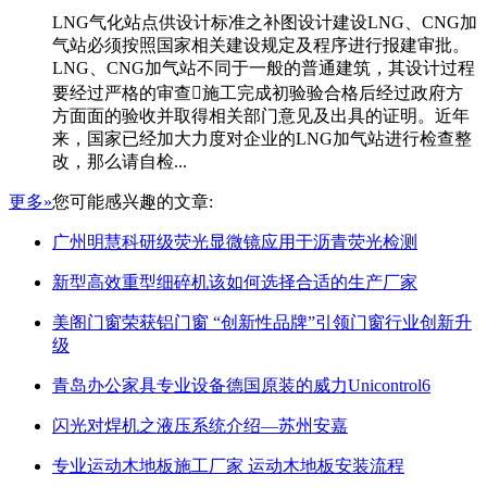
LNG气化站点供设计标准之补图设计建设LNG、CNG加
气站必须按照国家相关建设规定及程序进行报建审批。
LNG、CNG加气站不同于一般的普通建筑，其设计过程
要经过严格的审查施工完成初验验合格后经过政府方
方面面的验收并取得相关部门意见及出具的证明。近年
来，国家已经加大力度对企业的LNG加气站进行检查整
改，那么请自检...
更多»
您可能感兴趣的文章:
广州明慧科研级荧光显微镜应用于沥青荧光检测
新型高效重型细碎机该如何选择合适的生产厂家
美阁门窗荣获铝门窗 “创新性品牌”引领门窗行业创新升
级
青岛办公家具专业设备德国原装的威力Unicontrol6
闪光对焊机之液压系统介绍—苏州安嘉
专业运动木地板施工厂家 运动木地板安装流程