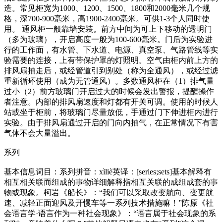
造。常见柜宽为1000、1200、1500、1800和2000毫米几个规
格，深700-900毫米，高1900-2400毫米。可供1-3个人同时使
用。 通风柜一般靠墙安装。前方中间为可上下移动的透明门
（多为玻璃），开启高度一般为100-600毫米。门后为实验进
行的工作面，有水管、下水道、电源、真空泵、气路管线等实
验需要的连接，上有带保护罩的灯照明。空气由柜内前上方的
排风扇抽走后，或经管道引到别处（称为全通风），或经过滤
重新循环使用（成为无管通风）。多数通风柜在（1）排气量
过小（2）前方玻璃门开启过大的时候会发出警报，提醒操作
者注意。内部的排风扇速度和灯都有开关可调。使用的时候人
站或坐于柜前，将玻璃门尽量放低，手通过门下伸进柜内进行
实验。由于排风扇通过开启的门向内抽气，在正常情况下有害
气体不会大量溢出。
系列
基本信息词目：系列拼音：xìliè英译：[series;sets]基本解释有
相互相关联而组成的事物详细解释指相互关联的成组成套的事
物或现象。柯岩《船长》：“我们可以采取改变航向、变更航
速、减轻正面迎风及开慢车等一系列技术措施嘛！”陈原《社
会语言学·语言作为一种社会现象》：“语言属于社会现象的系