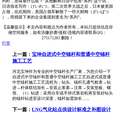
列时，意味着什么呢？”其他解释日语中也有“系列”这个词，
日语假名写作：けいれつ。第二次世界大战之后，日本被美国
占领，在此期间，美国占领军解散了一些大财阀（ざいばつ
），而残留下来的企业集团则更名为“系列”。
【温馨提示】本文内容和观点为作者所有，本站只提供信息存
储空间服务，如有涉嫌抄袭/侵权/违规内容请联系QQ：
275171283 删除！
打赏
上一篇：
宝坤自进式中空锚杆和普通中空锚杆
施工工艺
河北宝坤作为专业的中空锚杆生产厂家，为您介绍一下
自进式中空锚杆和普通中空锚杆施工工艺自进式或普通
中空锚杆施工工艺流程为：钻头、锚杆孔通气检查→钻
进→杆体联结加长→安装止浆塞→注浆→安装垫板、螺
母。（1）钻进：采用台车或手持式凿岩机将安装好钻头
的锚杆钻进至设计深度，锚杆如需加长，...
下一篇：
LNG气化站点供设计标准之补图设计