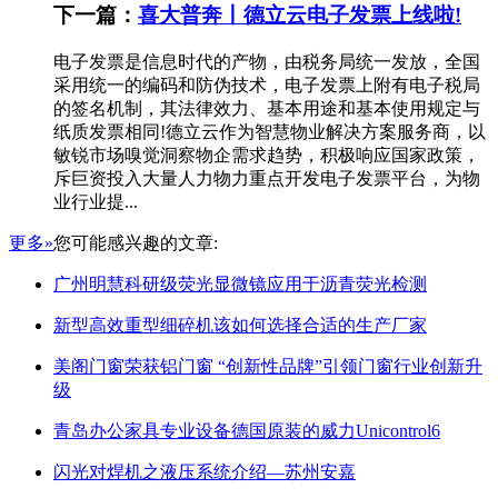
下一篇：
喜大普奔丨德立云电子发票上线啦!
电子发票是信息时代的产物，由税务局统一发放，全国
采用统一的编码和防伪技术，电子发票上附有电子税局
的签名机制，其法律效力、基本用途和基本使用规定与
纸质发票相同!德立云作为智慧物业解决方案服务商，以
敏锐市场嗅觉洞察物企需求趋势，积极响应国家政策，
斥巨资投入大量人力物力重点开发电子发票平台，为物
业行业提...
更多»
您可能感兴趣的文章:
广州明慧科研级荧光显微镜应用于沥青荧光检测
新型高效重型细碎机该如何选择合适的生产厂家
美阁门窗荣获铝门窗 “创新性品牌”引领门窗行业创新升
级
青岛办公家具专业设备德国原装的威力Unicontrol6
闪光对焊机之液压系统介绍—苏州安嘉