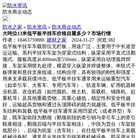
防水商企动态
防水之家
»
防水资讯
»
防水商企动态
大吨位13米低平板半挂车价格自重多少？市场行情
作者：18463759888
建材之家
2024-11-27 浏览:
382
低平板半挂车车载部位无栏板，用途广泛，主要用于中长途货
运运输。系列半挂车车架为穿梁式结构，纵梁采用平直式活鹅
颈式。腹板高度从400mm至550mm，纵梁采用自动埋弧焊焊
接，车架采用喷丸处理，横梁穿入纵梁并焊接整体。串联式干
板弹簧和悬挂支座组成，结构合理，具有较强的刚性和强度，
用来支承载荷缓冲击。低平板半挂车通常用来运输重型汽车
（如牵引车、大客车、专用汽车等）、轨道车辆、矿用机器林
业机器、农业机器（如挖掘机、推土机、装载机、铺路机、起
重机等）及其他重载货物，其重心越低，稳定性和安全性越
好，运输超高货物和通过头顶障碍的能力就越强。低平板半挂
车结构和装载 低平板半挂车通常采用凹梁式（或者井型）车
架，既车架前段为鹅颈（鹅颈前段的牵引销与牵引车上的牵引
鞍座相连，鹅颈后端与半挂车架相连），中段为货台（车架较
低部分），后端为轮架（含车轮）。在往低平板半挂车上装载
机械设备时，通常是从半挂车后端装载机械设备，即采用从后