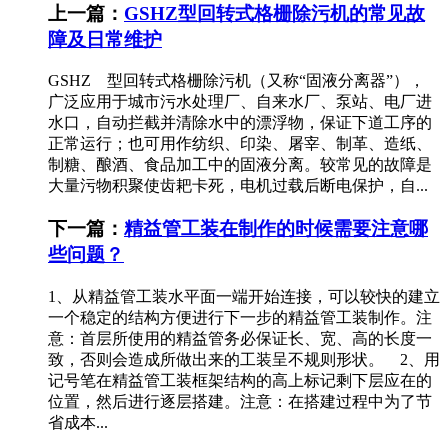
上一篇：
GSHZ型回转式格栅除污机的常见故
障及日常维护
GSHZ 型回转式格栅除污机（又称“固液分离器”），
广泛应用于城市污水处理厂、自来水厂、泵站、电厂进
水口，自动拦截并清除水中的漂浮物，保证下道工序的
正常运行；也可用作纺织、印染、屠宰、制革、造纸、
制糖、酿酒、食品加工中的固液分离。较常见的故障是
大量污物积聚使齿耙卡死，电机过载后断电保护，自...
下一篇：
精益管工装在制作的时候需要注意哪
些问题？
1、从精益管工装水平面一端开始连接，可以较快的建立
一个稳定的结构方便进行下一步的精益管工装制作。注
意：首层所使用的精益管务必保证长、宽、高的长度一
致，否则会造成所做出来的工装呈不规则形状。 2、用
记号笔在精益管工装框架结构的高上标记剩下层应在的
位置，然后进行逐层搭建。注意：在搭建过程中为了节
省成本...