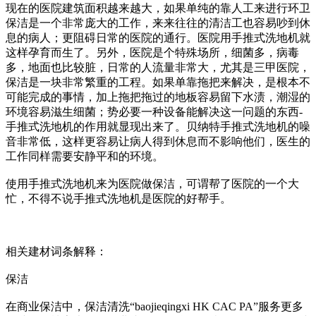
现在的医院建筑面积越来越大，如果单纯的靠人工来进行环卫
保洁是一个非常庞大的工作，来来往往的清洁工也容易吵到休
息的病人；更阻碍日常的医院的通行。医院用手推式洗地机就
这样孕育而生了。另外，医院是个特殊场所，细菌多，病毒
多，地面也比较脏，日常的人流量非常大，尤其是三甲医院，
保洁是一块非常繁重的工程。如果单靠拖把来解决，是根本不
可能完成的事情，加上拖把拖过的地板容易留下水渍，潮湿的
环境容易滋生细菌；势必要一种设备能解决这一问题的东西-
手推式洗地机的作用就显现出来了。贝纳特手推式洗地机的噪
音非常低，这样更容易让病人得到休息而不影响他们，医生的
工作同样需要安静平和的环境。
使用手推式洗地机来为医院做保洁，可谓帮了医院的一个大
忙，不得不说手推式洗地机是医院的好帮手。
相关建材词条解释：
保洁
在商业保洁中，保洁清洗“baojieqingxi HK CAC PA”服务更多