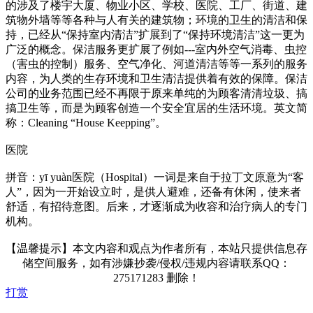
的涉及了楼宇大厦、物业小区、学校、医院、工厂、街道、建
筑物外墙等等各种与人有关的建筑物；环境的卫生的清洁和保
持，已经从“保持室内清洁”扩展到了“保持环境清洁”这一更为
广泛的概念。保洁服务更扩展了例如---室内外空气消毒、虫控
（害虫的控制）服务、空气净化、河道清洁等等一系列的服务
内容，为人类的生存环境和卫生清洁提供着有效的保障。保洁
公司的业务范围已经不再限于原来单纯的为顾客清清垃圾、搞
搞卫生等，而是为顾客创造一个安全宜居的生活环境。英文简
称：Cleaning “House Keepping”。
医院
拼音：yī yuàn医院（Hospital）一词是来自于拉丁文原意为“客
人”，因为一开始设立时，是供人避难，还备有休闲，使来者
舒适，有招待意图。后来，才逐渐成为收容和治疗病人的专门
机构。
【温馨提示】本文内容和观点为作者所有，本站只提供信息存
储空间服务，如有涉嫌抄袭/侵权/违规内容请联系QQ：
275171283 删除！
打赏