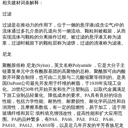
相关建材词条解释：
过滤
过滤是在推动力的作用下，位于一侧的悬浮液(或含尘气)中的
流体通过多孔介质的孔道向另一侧流动。颗粒则被截留，从而
实现流体与颗粒的分离操作过程。被过滤的悬浮液又称为滤
浆，过滤时截留下的颗粒层称为滤饼，过滤的清液称为滤液。
尼龙
聚酰胺俗称 尼龙(Nylon)，英文名称Polyamide ，它是大分子主
链重复单元中含有酰胺基团的高聚物的总称。聚酰胺可由内酸
胺开环聚合制得，也可由二元胺与二元酸缩聚等得到的。是美
国DuPont公司最先开发用于纤维的树脂，于1939年实现工业
化。20世纪50年代开始开发和生产注塑制品，以取代金属满足
下游工业制品轻量化、降低成本的要求。PA具有良好的综合
性能，包括力学性能、耐热性、耐磨损性、耐化学药品性和自
润滑性，且摩擦系数低，有一定的阻燃性，易于加工，适于用
玻璃纤维和其它 填料填充增强改性，提高性能和扩大应用范
围。PA的品种繁多，有PA6、PA66、PAll、PAl2、PA46、
PA610、PA612、PAl010等，以及近几年开发的半芳香族尼龙