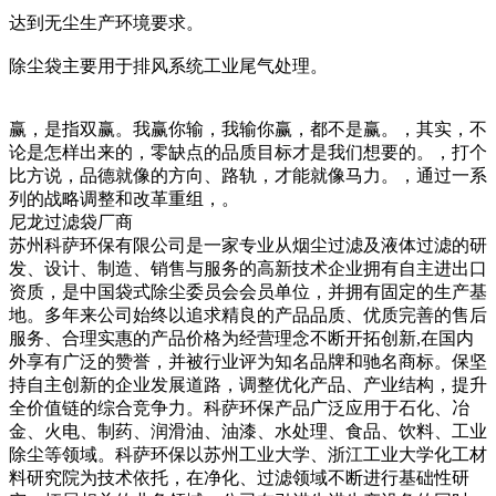
达到无尘生产环境要求。
除尘袋主要用于排风系统工业尾气处理。
赢，是指双赢。我赢你输，我输你赢，都不是赢。，其实，不
论是怎样出来的，零缺点的品质目标才是我们想要的。，打个
比方说，品德就像的方向、路轨，才能就像马力。，通过一系
列的战略调整和改革重组，。
尼龙过滤袋厂商
苏州科萨环保有限公司是一家专业从烟尘过滤及液体过滤的研
发、设计、制造、销售与服务的高新技术企业拥有自主进出口
资质，是中国袋式除尘委员会会员单位，并拥有固定的生产基
地。多年来公司始终以追求精良的产品品质、优质完善的售后
服务、合理实惠的产品价格为经营理念不断开拓创新,在国内
外享有广泛的赞誉，并被行业评为知名品牌和驰名商标。保坚
持自主创新的企业发展道路，调整优化产品、产业结构，提升
全价值链的综合竞争力。科萨环保产品广泛应用于石化、冶
金、火电、制药、润滑油、油漆、水处理、食品、饮料、工业
除尘等领域。科萨环保以苏州工业大学、浙江工业大学化工材
料研究院为技术依托，在净化、过滤领域不断进行基础性研