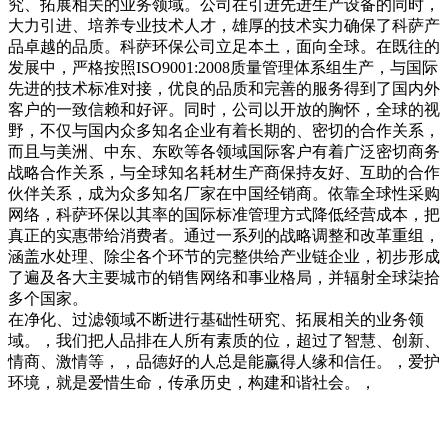
究、拓展相关的业务领域。公司在引进先进生产设备的同时，
大力引进、培养专业技术人才，雄厚的技术实力确保了科萨产
品卓越的品质。科萨环保公司立足本土，面向全球。在既往的
发展中，严格按照ISO9001:2008质量管理体系组生产，与国际
先进的技术标准对接，优良的品质和完善的服务得到了国内外
客户的一致信赖和好评。同时，公司以开放的胸怀，全球的视
野，不仅与国内众多知名企业有着长期的、密切的合作关系，
而且与美洲、中东、东欧等各领域国际客户有着广泛密切商务
战略合作关系，与全球知名耗材生产商保持友好、互助的合作
伙伴关系，成为众多知名厂家在中国经销商。依靠全球性采购
网络，科萨环保以其率的国际标准管理方式降低经营成本，把
真正的实惠带给消费者。通过一系列的战略调整和改革重组，
涵盖水处理、除尘各个环节的完整供给产业链企业，初步形成
了遍及各大主要城市的销售网络和事业格局，并辐射全球柒拾
多个国家。
在净化、过滤领域不断进行基础性研究、拓展相关的业务领
域。，我们把人品排在人所有素质的位，超过了智慧、创新、
情商、激情等，，品德好的人总是能赢得人缘和信任。，爱护
环境，就是爱惜生命，传承历史，构建和谐社会。，