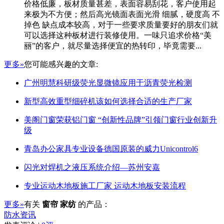
价格低廉，板材质量甚差，表面容易刮花，客户使用起
来极为不方便；然后高光镜面表面光滑 细腻，硬度高 不
掉色 缺点成本较高，对于一些要求质量要好的朋友们就
可以选择这种板材进行装修使用。一味只追求价格“美
丽”的客户，就尽量选择便宜的热转印，毕竟需要...
更多»
您可能感兴趣的文章:
广州明慧科研级荧光显微镜应用于沥青荧光检测
新型高效重型细碎机该如何选择合适的生产厂家
美阁门窗荣获铝门窗 “创新性品牌”引领门窗行业创新升
级
青岛办公家具专业设备德国原装的威力Unicontrol6
闪光对焊机之液压系统介绍—苏州安嘉
专业运动木地板施工厂家 运动木地板安装流程
更多»
有关
窗帘 家纺
的产品：
防水资讯