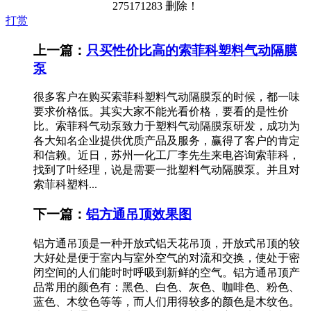
275171283 删除！
打赏
上一篇：
只买性价比高的索菲科塑料气动隔膜
泵
很多客户在购买索菲科塑料气动隔膜泵的时候，都一味
要求价格低。其实大家不能光看价格，要看的是性价
比。索菲科气动泵致力于塑料气动隔膜泵研发，成功为
各大知名企业提供优质产品及服务，赢得了客户的肯定
和信赖。近日，苏州一化工厂李先生来电咨询索菲科，
找到了叶经理，说是需要一批塑料气动隔膜泵。并且对
索菲科塑料...
下一篇：
铝方通吊顶效果图
铝方通吊顶是一种开放式铝天花吊顶，开放式吊顶的较
大好处是便于室内与室外空气的对流和交换，使处于密
闭空间的人们能时时呼吸到新鲜的空气。铝方通吊顶产
品常用的颜色有：黑色、白色、灰色、咖啡色、粉色、
蓝色、木纹色等等，而人们用得较多的颜色是木纹色。