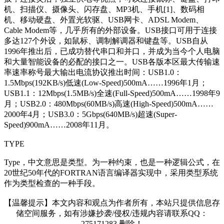
机、扫描仪、摄像头、闪存盘、MP3机、手机[1]、数码相
机、移动硬盘、外置光软驱、USB网卡、ADSL Modem、
Cable Modem等，几乎所有的外部设备。USB接口可用于连接
多达127个外设，如鼠标、调制解调器和键盘等。USB自从
1996年推出后，已成功替代串口和并口，并成为当今个人电脑
和大量智能设备的必配的接口之一。USB各版本区最大传输速
率速率称号最大输出电流协议推出时间：USB1.0：
1.5Mbps(192KB/s)低速(Low-Speed)500mA……1996年1月；
USB1.1：12Mbps(1.5MB/s)全速(Full-Speed)500mA……1998年9
月；USB2.0：480Mbps(60MB/s)高速(High-Speed)500mA……
2000年4月；USB3.0：5Gbps(640MB/s)超速(Super-
Speed)900mA……2008年11月。
TYPE
Type，中文意思是类型。为一种约束，也是一种逻辑公式，在
20世纪50年代的FORTRAN语言编译器实现中，采用类型系统
作为类型检查的一种手段。
【温馨提示】本文内容和观点为作者所有，本站只提供信息存
储空间服务，如有涉嫌抄袭/侵权/违规内容请联系QQ：
275171283 删除！