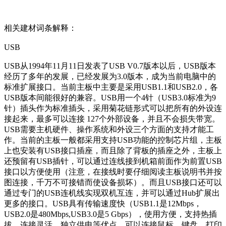
相关建材词条解释：
USB
USB从1994年11月11日发表了USB V0.7版本以后，USB版本
经历了多年的发展，已经发展为3.0版本，成为当前电脑中的
标准扩展接口。当前主板中主要是采用USB1.1和USB2.0，各
USB版本间能很好的兼容。USB用一个4针（USB3.0标准为9
针）插头作为标准插头，采用菊花链形式可以把所有的外设连
接起来，最多可以连接 127个外部设备，并且不会损失带宽。
USB需要主机硬件、操作系统和外设三个方面的支持才能工
作。当前的主板一般都采用支持USB功能的控制芯片组，主板
上也安装有USB接口插座，而且除了背板的插座之外，主板上
还预留有USB插针，可以通过连线接到机箱前面作为前置USB
接口以方便使用（注意，在接线时要仔细阅读主板说明书并按
图连接，千万不可接错而使设备损坏）。而且USB接口还可以
通过专门的USB连机线实现双机互连，并可以通过Hub扩展出
更多的接口。USB具有传输速度快（USB1.1是12Mbps，
USB2.0是480Mbps,USB3.0是5 Gbps），使用方便，支持热插
拔，连接灵活，独立供电等优点，可以连接鼠标、键盘、打印