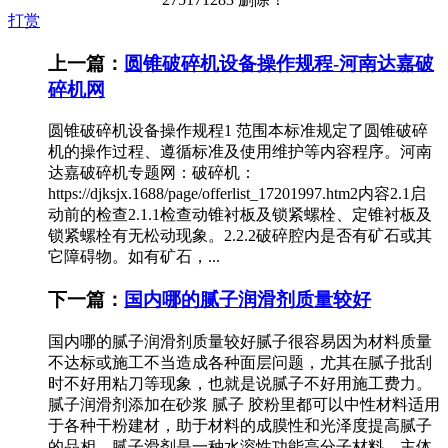
打赏
上一篇：
圆锥破碎机设备操作规程-河南达嘉破
碎机网
圆锥破碎机设备操作规程1 范围本标准规定了圆锥破碎
机的操作过程、遵循标准及使用维护等内容程序。河南
达嘉破碎机专题网：破碎机：
https://djksjx.1688/page/offerlist_17201997.htm2内容2.1启
动前的检查2.1.1检查动锥衬板及锁紧螺栓、定锥衬板及
锁紧螺栓有无松动现象。2.2.2破碎腔内是否有矿石或其
它障碍物。如有矿石，...
下一篇：
国内哪的腻子润滑剂质量较好
国内哪的腻子润滑剂质量较好腻子很容易因为材料质量
不达标或施工不当造成各种面层问题，尤其在腻子批刮
时不好用粘刀等现象，也就是说腻子不好用施工费力。
腻子润滑剂添加在砂浆 腻子 胶粉里都可以中性材料适用
于各种干粉建材，助于材料的成膜性和光泽度提高腻子
的品相。腻子滑剂是一种水溶性功能高分子材料，主体