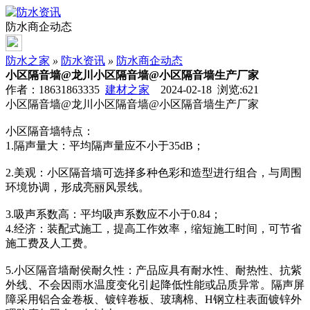
防水商企动态
防水之家
»
防水资讯
»
防水商企动态
小区隔音墙@龙川小区隔音墙@小区隔音墙生产厂家
作者：18631863335
建材之家
2024-02-18 浏览:
621
小区隔音墙@龙川小区隔音墙@小区隔音墙生产厂家
小区隔音墙特点：
1.隔声量大：平均隔声量应不小于35dB；
2.美观：小区隔音墙可选择多种色彩和造型进行组合，与周围
环境协调，形成亮丽风景线。
3.吸声系数高：平均吸声系数应不小于0.84；
4.经济：装配式施工，提高工作效率，缩短施工时间，可节省
施工费及人工费。
5.小区隔音墙耐侯耐久性：产品应具有耐水性、耐热性、抗紫
外线、不会因雨水温度变化引起降低性能或品质异常。隔声屏
障采用铝合金卷板、镀锌卷板、玻璃棉、H钢立柱表面镀锌外