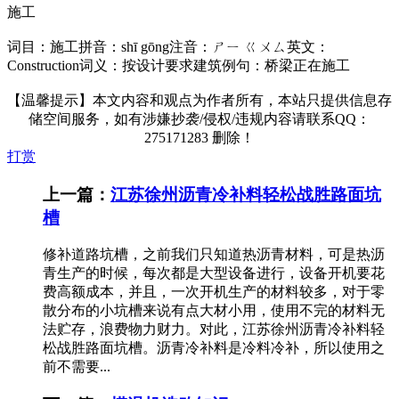
施工
词目：施工拼音：shī gōng注音：ㄕㄧ ㄍㄨㄙ英文：
Construction词义：按设计要求建筑例句：桥梁正在施工
【温馨提示】本文内容和观点为作者所有，本站只提供信息存
储空间服务，如有涉嫌抄袭/侵权/违规内容请联系QQ：
275171283 删除！
打赏
上一篇：
江苏徐州沥青冷补料轻松战胜路面坑
槽
修补道路坑槽，之前我们只知道热沥青材料，可是热沥
青生产的时候，每次都是大型设备进行，设备开机要花
费高额成本，并且，一次开机生产的材料较多，对于零
散分布的小坑槽来说有点大材小用，使用不完的材料无
法贮存，浪费物力财力。对此，江苏徐州沥青冷补料轻
松战胜路面坑槽。沥青冷补料是冷料冷补，所以使用之
前不需要...