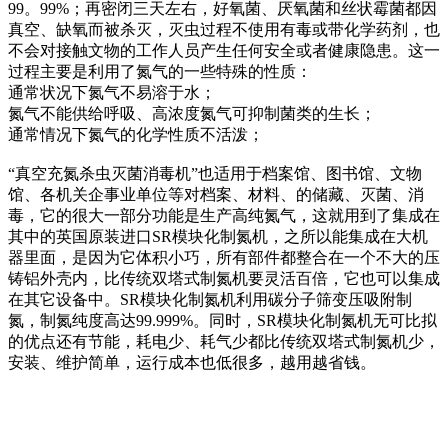
99。99%；再密闭三天左右，好氧菌、厌氧菌和丝状霉菌都因
真空、缺氧而被杀灭，灭虫过程不使用有毒或带化学药剂，也
不会对接触文物的工作人员产生任何安全或者健康隐患。这一
过程主要是利用了氮气的一些特殊的性质：
通常状况下氮气不易溶于水；
氮气不能供给呼吸、高浓度氮气可抑制菌类的生长；
通常情况下氮气的化学性质不活泼；
“真空充氮杀虫灭菌消毒机”也适用于档案馆、图书馆、文物
馆、各机关企事业单位等对档案、材料、的储藏、灭菌、消
毒，它的很大一部分功能是生产高纯氮气，这就用到了集成在
其中的英国原装进口SR模块化制氮机，之所以能集成在大机
器里面，是因为它体积小巧，所有部件都整合在一个不大的压
铸铝外壳内，比传统双塔式制氮机要灵活百倍，它也可以集成
在其它设备中。SR模块化制氮机利用碳分子筛变压吸附制
氮，制氮纯度高达99.999%。同时，SR模块化制氮机无可比拟
的优点还有节能，耗电少、耗气少都比传统双塔式制氮机少，
安装、维护简单，运行成本也低很多，越用越省钱。