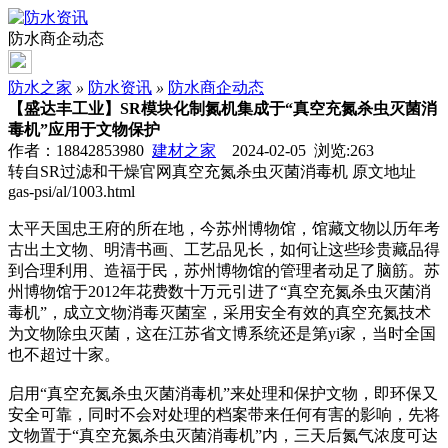
防水商企动态
防水之家
»
防水资讯
»
防水商企动态
【盛达丰工业】SR模块化制氮机集成于“真空充氮杀虫灭菌消
毒机”应用于文物保护
作者：18842853980
建材之家
2024-02-05 浏览:
263
转自SR过滤和干燥官网真空充氮杀虫灭菌消毒机 原文地址
gas-psi/al/1003.html
太平天国忠王府的所在地，今苏州博物馆，馆藏文物以历年考
古出土文物、明清书画、工艺品见长，如何让这些珍贵藏品得
到合理利用、造福于民，苏州博物馆的管理者动足了脑筋。苏
州博物馆于2012年花费数十万元引进了“真空充氮杀虫灭菌消
毒机”，成立文物消毒灭菌室，采用安全有效的真空充氮技术
为文物除虫灭菌，这在江苏省文博系统还是第yi家，当时全国
也不超过十家。
启用“真空充氮杀虫灭菌消毒机”来处理和保护文物，即环保又
安全可靠，同时不会对处理的档案带来任何有害的影响，先将
文物置于“真空充氮杀虫灭菌消毒机”内，三天后氮气浓度可达