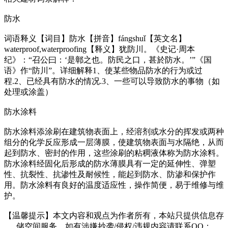
防水
词语释义【词目】防水【拼音】fángshuǐ【英文名】
waterproof,waterproofing【释义】犹防川。《史记·周本
纪》：“召公曰：‘是鄣之也。防民之口，甚於防水。’”《国
语》作“防川”。详细解释1、使某些物品防水的行为或过
程.2、已经具有防水的情况.3、一些可以导致防水的事物（如
处理或涂盖）
防水涂料
防水涂料添涂刷在建筑物表面上，经溶剂或水分的挥发或两种
组分的化学反应形成一层薄膜，使建筑物表面与水隔绝，从而
起到防水、密封的作用，这些涂刷的粘稠液体称为防水涂料。
防水涂料经固化后形成的防水薄膜具有一定的延伸性、弹塑
性、抗裂性、抗渗性及耐候性，能起到防水、防渗和保护作
用。防水涂料有良好的温度适应性，操作简便，易于维修与维
护。
【温馨提示】本文内容和观点为作者所有，本站只提供信息存
储空间服务，如有涉嫌抄袭/侵权/违规内容请联系QQ：