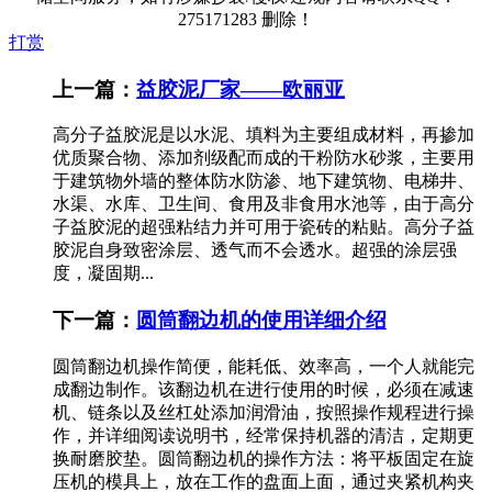
275171283 删除！
打赏
上一篇：
益胶泥厂家——欧丽亚
高分子益胶泥是以水泥、填料为主要组成材料，再掺加
优质聚合物、添加剂级配而成的干粉防水砂浆，主要用
于建筑物外墙的整体防水防渗、地下建筑物、电梯井、
水渠、水库、卫生间、食用及非食用水池等，由于高分
子益胶泥的超强粘结力并可用于瓷砖的粘贴。高分子益
胶泥自身致密涂层、透气而不会透水。超强的涂层强
度，凝固期...
下一篇：
圆筒翻边机的使用详细介绍
圆筒翻边机操作简便，能耗低、效率高，一个人就能完
成翻边制作。该翻边机在进行使用的时候，必须在减速
机、链条以及丝杠处添加润滑油，按照操作规程进行操
作，并详细阅读说明书，经常保持机器的清洁，定期更
换耐磨胶垫。圆筒翻边机的操作方法：将平板固定在旋
压机的模具上，放在工作的盘面上面，通过夹紧机构夹